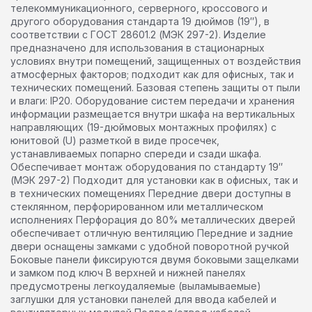
телекоммуникационного, серверного, кроссового и
другого оборудования стандарта 19 дюймов (19″), в
соответствии с ГОСТ 28601.2 (МЭК 297-2). Изделие
предназначено для использования в стационарных
условиях внутри помещений, защищенных от воздействия
атмосферных факторов; подходит как для офисных, так и
технических помещений. Базовая степень защиты от пыли
и влаги: IP20. Оборудование систем передачи и хранения
информации размещается внутри шкафа на вертикальных
направляющих (19-дюймовых монтажных профилях) с
юнитовой (U) разметкой в виде просечек,
устанавливаемых попарно спереди и сзади шкафа.
Обеспечивает монтаж оборудования по стандарту 19″
(МЭК 297-2) Подходит для установки как в офисных, так и
в технических помещениях Передние двери доступны в
стеклянном, перфорированном или металлическом
исполнениях Перфорация до 80% металлических дверей
обеспечивает отличную вентиляцию Передние и задние
двери оснащены замками с удобной поворотной ручкой
Боковые панели фиксируются двумя боковыми защелками
и замком под ключ В верхней и нижней панелях
предусмотрены легкоудаляемые (выламываемые)
заглушки для установки панелей для ввода кабелей и