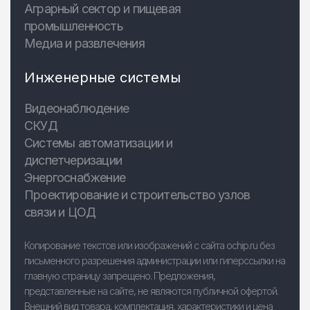
Аграрный сектор и пищевая
промышленность
Медиа и развлечения
Инженерные системы
Видеонаблюдение
СКУД
Системы автоматизации и
диспетчеризации
Энергоснабжение
Проектирование и строительство узлов
связи и ЦОД
Копирование текстов или изображений с сайта ochip.ru без
письменного разрешения администрации или гиперссылки на
главную страницу запрещено. Предложения,
представленные на сайте, не являются публичной офертой.
Внешний вид товара, комплектация, характеристики и цена