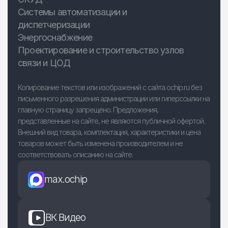
Системы автоматизации и
диспетчеризации
Энергоснабжение
Проектирование и строительство узлов
связи и ЦОД
Копирование текстов или изображений с сайта ochip.ru без
письменного разрешения администрации или гиперссылки на
главную страницу запрещено. Предложения,
представленные на сайте, не являются публичной офертой.
Внешний вид товара, комплектация, характеристики и цена
товаров может быть изменена производителем и не
соответствовать описанию на сайте.
max.ochip
ВК Видео