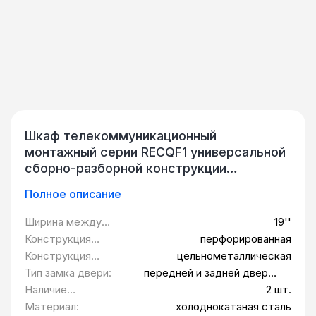
Шкаф телекоммуникационный
монтажный серии RECQF1 универсальной
сборно-разборной конструкции
предназначен для размещения в нем
Полное описание
телекоммуникационного, серверного,
кроссового и другого оборудования
Ширина между
19''
стандарта 19 дюймов (19"), в
монтажными
Конструкция
перфорированная
соответствии с ГОСТ 28601.2 (МЭК 297-
планками:
передней двери:
Конструкция
цельнометаллическая
2). Изделие предназначено для
задней двери:
Тип замка двери:
передней и задней двери -
использования в стационарных условиях
замок-ручка; боковые панели
Наличие
2 шт.
внутри помещений, защищенных от
- защелки с замком
щеточных вводов
Материал:
холоднокатаная сталь
воздействия атмосферных факторов;