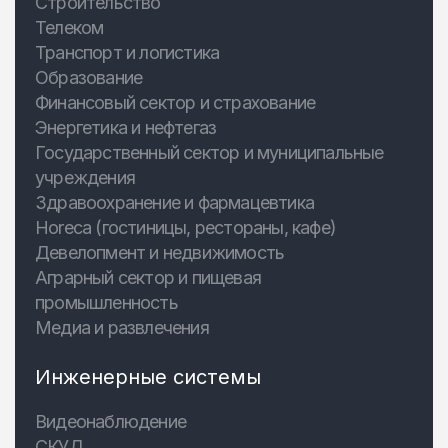
Строительство
Телеком
Транспорт и логистика
Образование
Финансовый сектор и страхование
Энергетика и нефтегаз
Государственный сектор и муниципальные
учреждения
Здравоохранение и фармацевтика
Horeca (гостиницы, рестораны, кафе)
Девелопмент и недвижимость
Аграрный сектор и пищевая
промышленность
Медиа и развлечения
Инженерные системы
Видеонаблюдение
СКУД