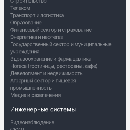
Строительство
Телеком
Транспорт и логистика
Образование
Финансовый сектор и страхование
Энергетика и нефтегаз
Государственный сектор и муниципальные
учреждения
Здравоохранение и фармацевтика
Horeca (гостиницы, рестораны, кафе)
Девелопмент и недвижимость
Аграрный сектор и пищевая
промышленность
Медиа и развлечения
Инженерные системы
Видеонаблюдение
СКУД