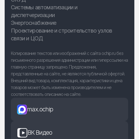
Системы автоматизации и
диспетчеризации
Энергоснабжение
Проектирование и строительство узлов
связи и ЦОД
Копирование текстов или изображений с сайта ochip.ru без
письменного разрешения администрации или гиперссылки на
главную страницу запрещено. Предложения,
представленные на сайте, не являются публичной офертой.
Внешний вид товара, комплектация, характеристики и цена
товаров может быть изменена производителем и не
соответствовать описанию на сайте.
max.ochip
ВК Видео