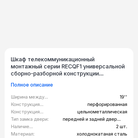
Шкаф телекоммуникационный
монтажный серии RECQF1 универсальной
сборно-разборной конструкции
предназначен для размещения в нем
Полное описание
телекоммуникационного, серверного,
кроссового и другого оборудования
Ширина между
19''
стандарта 19 дюймов (19"), в
монтажными
Конструкция
перфорированная
соответствии с ГОСТ 28601.2 (МЭК 297-
планками:
передней двери:
Конструкция
цельнометаллическая
2). Изделие предназначено для
задней двери:
Тип замка двери:
передней и задней двери -
использования в стационарных условиях
замок-ручка; боковые панели
Наличие
2 шт.
внутри помещений, защищенных от
- защелки с замком
щеточных вводов
Материал:
холоднокатаная сталь
воздействия атмосферных факторов;