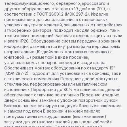
телекоммуникационного, серверного, кроссового и
другого оборудования стандарта 19 дюймов (19″), в
соответствии с ГОСТ 28601.2 (МЭК 297-2). Изделие
предназначено для использования в стационарных
условиях внутри помещений, защищенных от воздействия
атмосферных факторов; подходит как для офисных, так и
технических помещений. Базовая степень защиты от пыли
и влаги: IP20. Оборудование систем передачи и хранения
информации размещается внутри шкафа на вертикальных
направляющих (19-дюймовых монтажных профилях) с
юнитовой (U) разметкой в виде просечек,
устанавливаемых попарно спереди и сзади шкафа.
Обеспечивает монтаж оборудования по стандарту 19″
(МЭК 297-2) Подходит для установки как в офисных, так и
в технических помещениях Передние двери доступны в
стеклянном, перфорированном или металлическом
исполнениях Перфорация до 80% металлических дверей
обеспечивает отличную вентиляцию Передние и задние
двери оснащены замками с удобной поворотной ручкой
Боковые панели фиксируются двумя боковыми защелками
и замком под ключ В верхней и нижней панелях
предусмотрены легкоудаляемые (выламываемые)
заглушки для установки панелей для ввода кабелей и