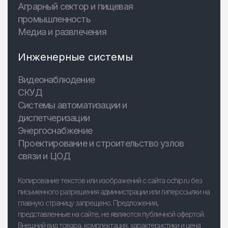
Аграрный сектор и пищевая
промышленность
Медиа и развлечения
Инженерные системы
Видеонаблюдение
СКУД
Системы автоматизации и
диспетчеризации
Энергоснабжение
Проектирование и строительство узлов
связи и ЦОД
Копирование текстов или изображений с сайта ochip.ru без
письменного разрешения администрации или гиперссылки на
главную страницу запрещено. Предложения,
представленные на сайте, не являются публичной офертой.
Внешний вид товара, комплектация, характеристики и цена