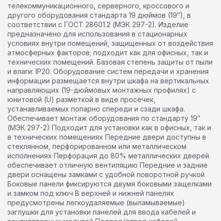
телекоммуникационного, серверного, кроссового и
другого оборудования стандарта 19 дюймов (19″), в
соответствии с ГОСТ 28601.2 (МЭК 297-2). Изделие
предназначено для использования в стационарных
условиях внутри помещений, защищенных от воздействия
атмосферных факторов; подходит как для офисных, так и
технических помещений. Базовая степень защиты от пыли
и влаги: IP20. Оборудование систем передачи и хранения
информации размещается внутри шкафа на вертикальных
направляющих (19-дюймовых монтажных профилях) с
юнитовой (U) разметкой в виде просечек,
устанавливаемых попарно спереди и сзади шкафа.
Обеспечивает монтаж оборудования по стандарту 19″
(МЭК 297-2) Подходит для установки как в офисных, так и
в технических помещениях Передние двери доступны в
стеклянном, перфорированном или металлическом
исполнениях Перфорация до 80% металлических дверей
обеспечивает отличную вентиляцию Передние и задние
двери оснащены замками с удобной поворотной ручкой
Боковые панели фиксируются двумя боковыми защелками
и замком под ключ В верхней и нижней панелях
предусмотрены легкоудаляемые (выламываемые)
заглушки для установки панелей для ввода кабелей и