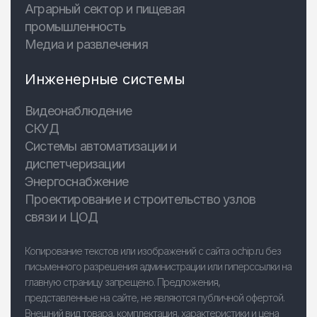
Аграрный сектор и пищевая
промышленность
Медиа и развлечения
Инженерные системы
Видеонаблюдение
СКУД
Системы автоматизации и
диспетчеризации
Энергоснабжение
Проектирование и строительство узлов
связи и ЦОД
Копирование текстов или изображений с сайта ochip.ru без
письменного разрешения администрации или гиперссылки на
главную страницу запрещено. Предложения,
представленные на сайте, не являются публичной офертой.
Внешний вид товара, комплектация, характеристики и цена