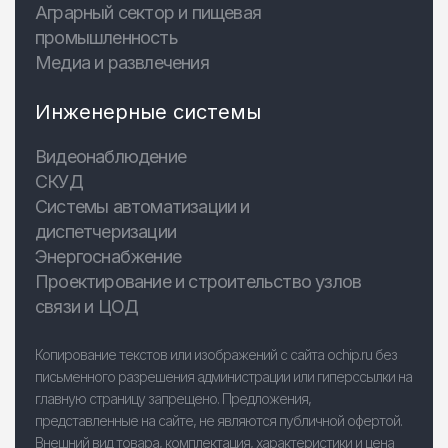
Аграрный сектор и пищевая
промышленность
Медиа и развлечения
Инженерные системы
Видеонаблюдение
СКУД
Системы автоматизации и
диспетчеризации
Энергоснабжение
Проектирование и строительство узлов
связи и ЦОД
Копирование текстов или изображений с сайта ochip.ru без
письменного разрешения администрации или гиперссылки на
главную страницу запрещено. Предложения,
представленные на сайте, не являются публичной офертой.
Внешний вид товара, комплектация, характеристики и цена