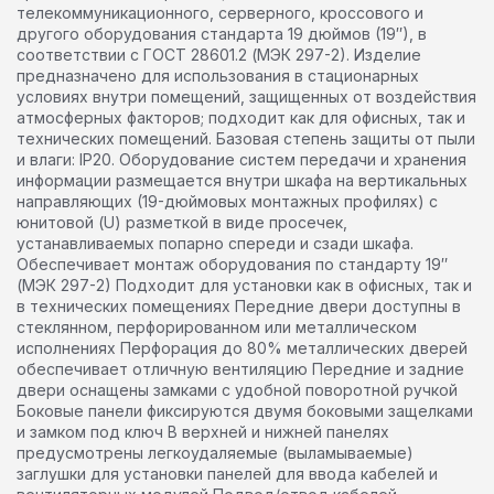
телекоммуникационного, серверного, кроссового и
другого оборудования стандарта 19 дюймов (19″), в
соответствии с ГОСТ 28601.2 (МЭК 297-2). Изделие
предназначено для использования в стационарных
условиях внутри помещений, защищенных от воздействия
атмосферных факторов; подходит как для офисных, так и
технических помещений. Базовая степень защиты от пыли
и влаги: IP20. Оборудование систем передачи и хранения
информации размещается внутри шкафа на вертикальных
направляющих (19-дюймовых монтажных профилях) с
юнитовой (U) разметкой в виде просечек,
устанавливаемых попарно спереди и сзади шкафа.
Обеспечивает монтаж оборудования по стандарту 19″
(МЭК 297-2) Подходит для установки как в офисных, так и
в технических помещениях Передние двери доступны в
стеклянном, перфорированном или металлическом
исполнениях Перфорация до 80% металлических дверей
обеспечивает отличную вентиляцию Передние и задние
двери оснащены замками с удобной поворотной ручкой
Боковые панели фиксируются двумя боковыми защелками
и замком под ключ В верхней и нижней панелях
предусмотрены легкоудаляемые (выламываемые)
заглушки для установки панелей для ввода кабелей и