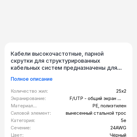
Кабели высокочастотные, парной
скрутки для структурированных
кабельных систем предназначены для
горизонтальной и вертикальной внешней
Полное описание
прокладки по стенам зданий, подвески на
воздушных линиях связи и протягивании
Количество жил:
25х2
между опорами или зданиями, для
Экранирование:
F/UTP - общий экран из
работы в частотном диапазоне до 100
алюмополимерной ленты
Материал
PE, полиэтилен
MHz (категория 5е по стандарту ГОСТ Р
оболочки:
Силовой элемент:
вынесенный стальной трос
54429-2011 и ISO/IEC 1180). Кабель
Категория:
5e
изготовлен в климатическом исполнении
Сечение:
24AWG
УХЛ, категорий размещения 1, 2 по ГОСТ
Цвет:
Чёрный