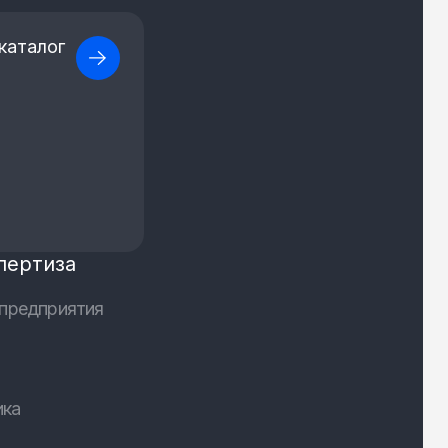
каталог
пертиза
предприятия
ика