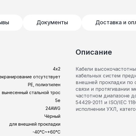
ывы
Документы
Доставка и оп
Описание
Кабели высокочастотны
4х2
кабельных систем пред
 экранирование отсутствует
внешней прокладки по 
PE, полиэтилен
связи и протягивании м
вынесенный стальной трос
частотном диапазоне до
5e
54429-2011 и ISO/IEC 11
24AWG
исполнении УХЛ, катего
Чёрный
для внешней прокладки
-40°C~+60°C