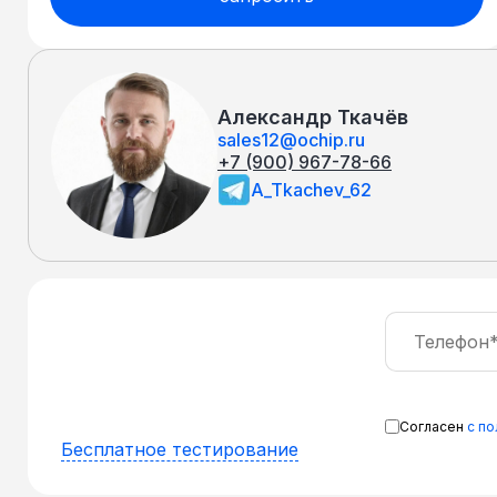
Александр Ткачёв
sales12@ochip.ru
+7 (900) 967-78-66
A_Tkachev_62
Согласен
с п
Бесплатное тестирование