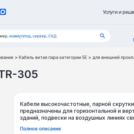
Услуги и реш
имер,
коммутатор
,
сервер
,
СХД
ование
>
Кабель витая пара категории 5Е
>
для внешней прокл
TR-305
Кабели высокочастотные, парной скрутк
предназначены для горизонтальной и вер
зданий, подвески на воздушных линиях св
зданиями, для работы в частотном диапаз
Полное описание
ГОСТ Р 54429-2011 и ISO/IEC 1180). Кабел