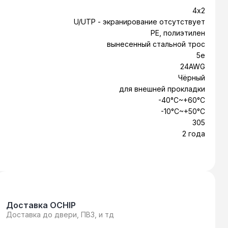
5150.
4х2
U/UTP - экранирование отсутствует
PE, полиэтилен
вынесенный стальной трос
5e
24AWG
Чёрный
для внешней прокладки
-40°C~+60°C
-10°C~+50°C
305
2 года
Доставка OCHIP
Доставка до двери, ПВЗ, и тд