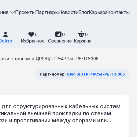
ения
Проекты
Партнеры
Новости
Блог
Карьера
Контакты
0
0
0
Войти
Избранное
Сравнение
Корзина
адки с тросом
>
QPP-U/UTP-4PC5e-PE-TR-305
Парт-номер:
QPP-U/UTP-4PC5e-PE-TR-305
и для структурированных кабельных систем
тикальной внешней прокладки по стенам
язи и протягивании между опорами или
оне до 100 MHz (категория 5е по стандарту
ь изготовлен в климатическом исполнении