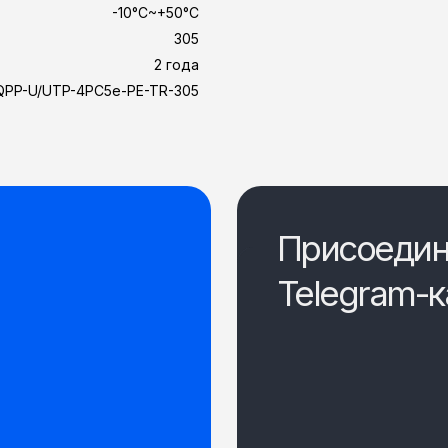
-10°C~+50°C
305
2 года
QPP-U/UTP-4PC5e-PE-TR-305
Присоедин
Telegram-к