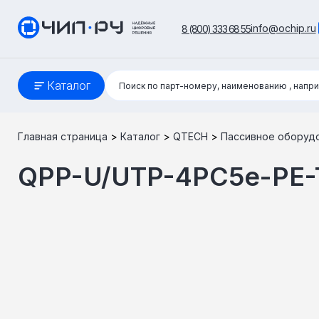
info@ochip.ru
8 (800) 333 68 55
Поиск:
Каталог
Поиск по парт-номеру, наименованию
, напр
Главная страница
>
Каталог
>
QTECH
>
Пассивное оборуд
QPP-U/UTP-4PC5e-PE-