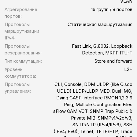
VLAN
Агрегирование
16 групп / 8 портов
портов:
Протоколы
Статическая маршрутизация
маршрутизации
IPv4:
Протоколы
Fast Link, G.8032, Loopback
резервирования:
Detection, MRPP ITU-T
Тип коммутации:
Store and forward
Уровень
L2+
коммутатора:
Протоколы
CLI, Console, DDM ULDP (like Cisco
управления:
UDLD) LLDP/LLDP MED, Dual IMG,
Dying GASP, interface RMON 1,2,3,9
Ping, Multiple Configuration Files
sFlow OAM VCT, SNMP Trap Public &
Private MIB, SNMPv1/v2c/v3,
SNTP/NTP (IPv4/IPv6), SSH
(IPv4/IPv6), Telnet, TFTP/FTP, Trace