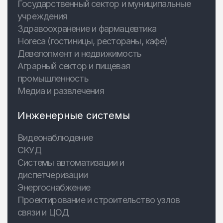
Государственный сектор и муниципальные
учреждения
Здравоохранение и фармацевтика
Horeca (гостиницы, рестораны, кафе)
Девелопмент и недвижимость
Аграрный сектор и пищевая
промышленность
Медиа и развлечения
Инженерные системы
Видеонаблюдение
СКУД
Системы автоматизации и
диспетчеризации
Энергоснабжение
Проектирование и строительство узлов
связи и ЦОД