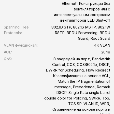
Ethernet) Конструкция без
вентиляторов или с
интеллектуальным контролем
вентиляторов LED Shut-off
Spanning Tree
802.1D STP, 802.1S MSTP, 802.1W
Protocols:
RSTP, BPDU Forwarding, BPDU
Guard, Root Guard
VLAN функционал:
4K VLAN
ACL:
2048
QoS:
8 очередей на порт, Bandwidth
Control, COS, COS/802.1p, DSCP,
DWRR for Scheduling, Flow Redirect
Классификация на основе ACL,
Match the IP fragmentation of
message, Precedence, Remark
DSCP, Single Rate single barrel
double color for Policing, SWRR, ToS,
TOS SP, VLAN ID, WRR,
Ограничение на основе порта и