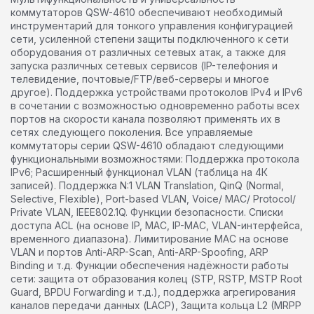
коммутаторов QSW-4610 обеспечивают необходимый
инструментарий для тонкого управления конфигурацией
сети, усиленной степени защиты подключенного к сети
оборудования от различных сетевых атак, а также для
запуска различных сетевых сервисов (IP-телефония и
телевидение, почтовые/FTP/веб-серверы и многое
другое). Поддержка устройствами протоколов IPv4 и IPv6
в сочетании с возможностью одновременно работы всех
портов на скорости канала позволяют применять их в
сетях следующего поколения. Все управляемые
коммутаторы серии QSW-4610 обладают следующими
функциональными возможностями: Поддержка протокола
IPv6; Расширенный функционал VLAN (таблица на 4К
записей). Поддержка N:1 VLAN Translation, QinQ (Normal,
Selective, Flexible), Port-based VLAN, Voice/ MAC/ Protocol/
Private VLAN, IEEE802.1Q. Функции безопасности. Списки
доступа ACL (на основе IP, MAC, IP-MAC, VLAN-интерфейса,
временного диапазона). Лимитирование MAC на основе
VLAN и портов Anti-ARP-Scan, Anti-ARP-Spoofing, ARP
Binding и т.д. Функции обеспечения надёжности работы
сети: защита от образования колец (STP, RSTP, MSTP Root
Guard, BPDU Forwarding и т.д.), поддержка агрегирования
каналов передачи данных (LACP), Защита кольца L2 (MRPP