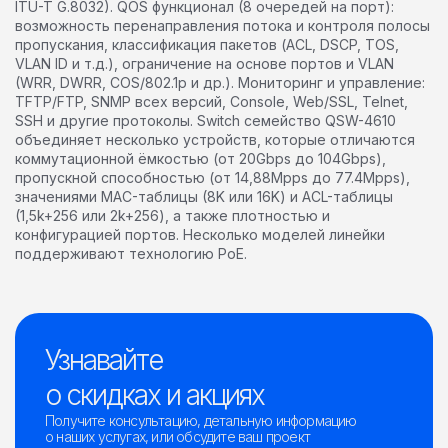
ITU-T G.8032). QOS функционал (8 очередей на порт):
возможность перенаправления потока и контроля полосы
пропускания, классификация пакетов (ACL, DSCP, TOS,
VLAN ID и т.д.), ограничение на основе портов и VLAN
(WRR, DWRR, COS/802.1p и др.). Мониторинг и управление:
TFTP/FTP, SNMP всех версий, Console, Web/SSL, Telnet,
SSH и другие протоколы. Switch семейство QSW-4610
объединяет несколько устройств, которые отличаются
коммутационной ёмкостью (от 20Gbps до 104Gbps),
пропускной способностью (от 14,88Mpps до 77.4Mpps),
значениями MAC-таблицы (8K или 16K) и ACL-таблицы
(1,5k+256 или 2k+256), а также плотностью и
конфигурацией портов. Несколько моделей линейки
поддерживают технологию PoE.
Узнавайте
о скидках и акциях
Получите консультацию, детальную информацию
о наших услугах, или обсудите ваш проект