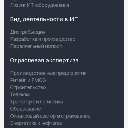
Лизинг ИТ-оборудования
Вид деятельности в ИТ
Дистрибьюция
Разработка и производство
Параллельный импорт
Отраслевая экспертиза
Производственные предприятия
Ритейл и FMCG
Строительство
Телеком
Транспорт и логистика
Образование
Финансовый сектор и страхование
Энергетика и нефтегаз