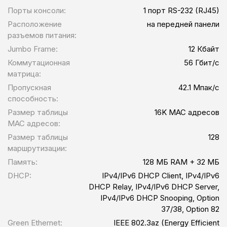
Порты консоли:
1 порт RS-232 (RJ45)
Расположение
на передней панели
разъемов питания:
Jumbo Frame:
12 Кбайт
Коммутационная
56 Гбит/с
матрица:
Пропускная
42.1 Мпак/с
способность:
Размер таблицы
16K MAC адресов
MAC адресов:
Размер таблицы
128
маршрутизации:
Память:
128 МБ RAM + 32 МБ
DHCP:
IPv4/IPv6 DHCP Client, IPv4/IPv6
DHCP Relay, IPv4/IPv6 DHCP Server,
IPv4/IPv6 DHCP Snooping, Option
37/38, Option 82
Green Ethernet:
IEEE 802.3az (Energy Efficient