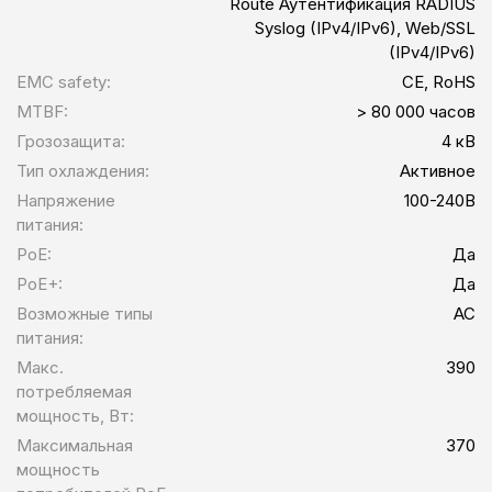
Route Аутентификация RADIUS
Syslog (IPv4/IPv6), Web/SSL
(IPv4/IPv6)
EMC safety:
CE, RoHS
MTBF:
> 80 000 часов
Грозозащита:
4 кВ
Тип охлаждения:
Активное
Напряжение
100-240В
питания:
PoE:
Да
PoE+:
Да
Возможные типы
AC
питания:
Макс.
390
потребляемая
мощность, Вт:
Максимальная
370
мощность