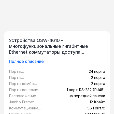
Устройства QSW-4610 –
многофункциональные гигабитные
Ethernet коммутаторы доступа
последнего поколения. Оборудование
Полное описание
имеет высокопроизводительное
аппаратное обеспечение, которое
Порты
24 порта
позволяет развёртывать сети с высокой
10/100/1000BASE-
Порты
2 порта
пропускной способностью и любой
T PoE:
100/1000BASE-X
Порты комбо
2 порта
степенью разветвлённости (от
SFP:
1000BASE-TSFP:
Порты консоли:
1 порт RS-232 (RJ45)
корпоративных до городских
Расположение
на передней панели
операторских сетей MAN).
разъемов
Jumbo Frame:
12 Кбайт
Мультифункциональность и
питания:
Коммутационная
56 Гбит/с
универсальность коммутаторов QSW-
матрица: