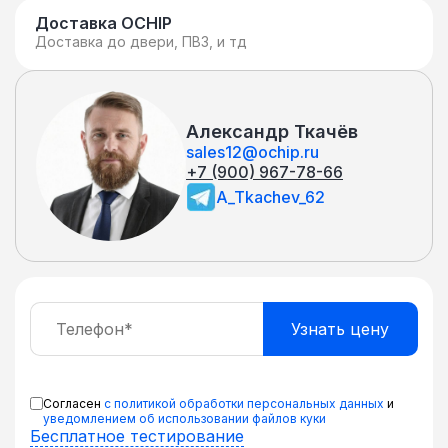
Высокая надежность: Поддержка
Доставка OCHIP
Доставка до двери, ПВЗ, и тд
горячего подключения кабелей,
источников питания и вентиляторов с
резервированием
Александр Ткачёв
sales12@ochip.ru
+7 (900) 967-78-66
A_Tkachev_62
Согласен
с политикой обработки персональных данных
и
уведомлением об использовании файлов куки
Бесплатное тестирование