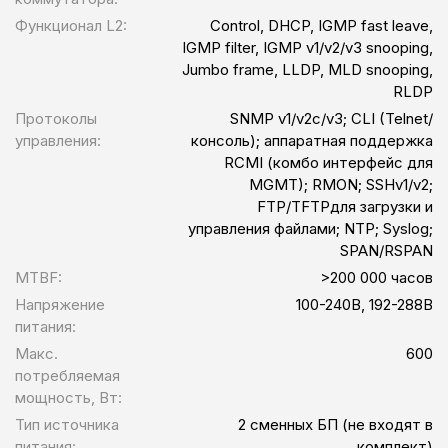
Функционал L2:
Control, DHCP, IGMP fast leave,
IGMP filter, IGMP v1/v2/v3 snooping,
Jumbo frame, LLDP, MLD snooping,
RLDP
Протоколы
SNMP v1/v2c/v3; CLI (Telnet/
управления:
консоль); аппаратная поддержка
RCMI (комбо интерфейс для
MGMT); RMON; SSHv1/v2;
FTP/TFTPдля загрузки и
управления файлами; NTP; Syslog;
SPAN/RSPAN
MTBF:
>200 000 часов
Напряжение
100-240В, 192-288В
питания:
Макс.
600
потребляемая
мощность, Вт:
Тип источника
2 сменных БП (не входят в
питания:
комплект)