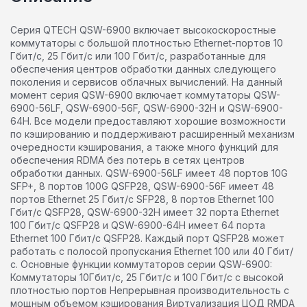
Серия QTECH QSW-6900 включает высокоскоростные
коммутаторы с большой плотностью Ethernet-портов 10
Гбит/с, 25 Гбит/с или 100 Гбит/с, разработанные для
обеспечения центров обработки данных следующего
поколения и сервисов облачных вычислений. На данный
момент серия QSW-6900 включает коммутаторы QSW-
6900-56LF, QSW-6900-56F, QSW-6900-32H и QSW-6900-
64H. Все модели предоставляют хорошие возможности
по кэшированию и поддерживают расширенный механизм
очередности кэширования, а также много функций для
обеспечения RDMA без потерь в сетях центров
обработки данных. QSW-6900-56LF имеет 48 портов 10G
SFP+, 8 портов 100G QSFP28, QSW-6900-56F имеет 48
портов Ethernet 25 Гбит/с SFP28, 8 портов Ethernet 100
Гбит/с QSFP28, QSW-6900-32H имеет 32 порта Ethernet
100 Гбит/с QSFP28 и QSW-6900-64H имеет 64 порта
Ethernet 100 Гбит/с QSFP28. Каждый порт QSFP28 может
работать с полосой пропускания Ethernet 100 или 40 Гбит/
с. Основные функции коммутаторов серии QSW-6900:
Коммутаторы 10Гбит/с, 25 Гбит/с и 100 Гбит/с с высокой
плотностью портов Непрерывная производительность с
мощным объемом кэширования Виртуализация ЦОД RMDA