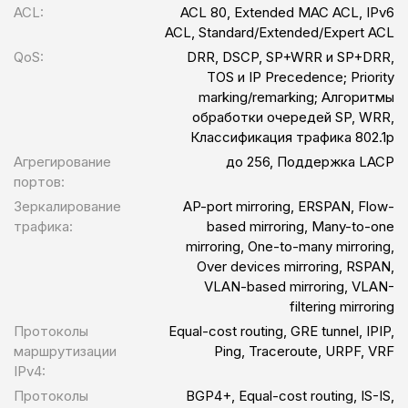
ACL:
ACL 80, Extended MAC ACL, IPv6
ACL, Standard/Extended/Expert ACL
QoS:
DRR, DSCP, SP+WRR и SP+DRR,
TOS и IP Precedence; Priority
marking/remarking; Алгоритмы
обработки очередей SP, WRR,
Классификация трафика 802.1p
Агрегирование
до 256, Поддержка LACP
портов:
Зеркалирование
AP-port mirroring, ERSPAN, Flow-
трафика:
based mirroring, Many-to-one
mirroring, One-to-many mirroring,
Over devices mirroring, RSPAN,
VLAN-based mirroring, VLAN-
filtering mirroring
Протоколы
Equal-cost routing, GRE tunnel, IPIP,
маршрутизации
Ping, Traceroute, URPF, VRF
IPv4:
Протоколы
BGP4+, Equal-cost routing, IS-IS,