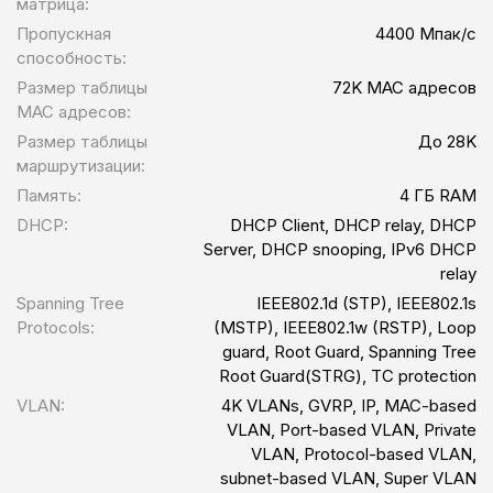
матрица:
Пропускная
4400 Мпак/с
способность:
Размер таблицы
72K MAC адресов
MAC адресов:
Размер таблицы
До 28K
маршрутизации:
Память:
4 ГБ RAM
DHCP:
DHCP Client, DHCP relay, DHCP
Server, DHCP snooping, IPv6 DHCP
relay
Spanning Tree
IEEE802.1d (STP), IEEE802.1s
Protocols:
(MSTP), IEEE802.1w (RSTP), Loop
guard, Root Guard, Spanning Tree
Root Guard(STRG), TC protection
VLAN:
4K VLANs, GVRP, IP, MAC-based
VLAN, Port-based VLAN, Private
VLAN, Protocol-based VLAN,
subnet-based VLAN, Super VLAN