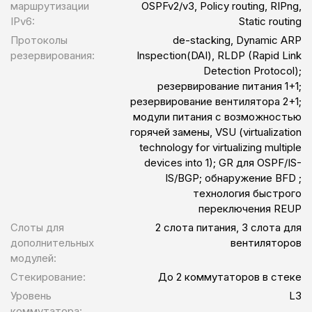
маршрутизации
OSPFv2/v3, Policy routing, RIPng,
IPv6:
Static routing
Протоколы
de-stacking, Dynamic ARP
резервирования:
Inspection(DAI), RLDP (Rapid Link
Detection Protocol);
резервирование питания 1+1;
резервирование вентилятора 2+1;
модули питания с возможностью
горячей замены, VSU (virtualization
technology for virtualizing multiple
devices into 1); GR для OSPF/IS-
IS/BGP; обнаружение BFD ;
технология быстрого
переключения REUP
Слоты для
2 слота питания, 3 слота для
дополнительных
вентиляторов
модулей:
Стекирование:
До 2 коммутаторов в стеке
Уровень
L3
коммутатора: