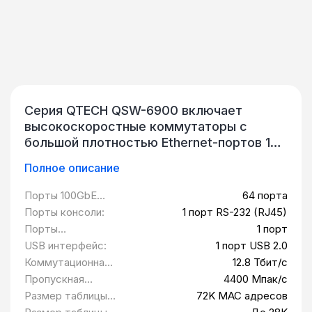
Серия QTECH QSW-6900 включает
высокоскоростные коммутаторы с
большой плотностью Ethernet-портов 10
Гбит/с, 25 Гбит/с или 100 Гбит/с,
Полное описание
разработанные для обеспечения центров
обработки данных следующего
Порты 100GbE
64 порта
поколения и сервисов облачных
QSFP28:
Порты консоли:
1 порт RS-232 (RJ45)
вычислений. На данный момент серия
Порты
1 порт
QSW-6900 включает коммутаторы QSW-
управления
USB интерфейс:
1 порт USB 2.0
6900-56LF, QSW-6900-56F, QSW-6900-
MGMT:
Коммутационная
12.8 Тбит/с
32H и QSW-6900-64H. Все модели
матрица:
Пропускная
4400 Мпак/с
предоставляют хорошие возможности по
способность:
Размер таблицы
72K MAC адресов
кэшированию и поддерживают
MAC адресов: