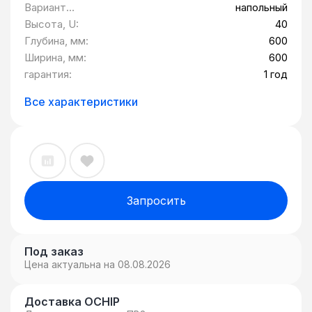
в комплекте
проводов
Вариант
напольный
поставки:
заземления в
исполнения:
Высота, U:
40
комплекте
Глубина, мм:
600
поставки:
Ширина, мм:
600
гарантия:
1 год
Все характеристики
Запросить
Под заказ
Цена актуальна на 08.08.2026
Доставка OCHIP