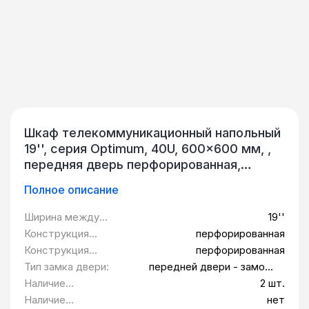
Шкаф телекоммуникационный напольный
19'', серия Optimum, 40U, 600x600 мм, ,
передняя дверь перфорированная,
задняя дверь перфорированная QTECH
Полное описание
RECQO-6406-1P-1P
Ширина между
19''
монтажными
Конструкция
перфорированная
планками:
передней двери:
Конструкция
перфорированная
задней двери:
Тип замка двери:
передней двери - замок-
ручка; задней двери -
Наличие
2 шт.
точечный замок
щеточных вводов
Наличие
нет