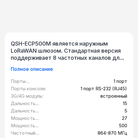
QSH-ECP500M является наружным
LoRaWAN шлюзом. Стандартная версия
поддерживает 8 частотных каналов для
приема и передачи сигналов LoRaWAN.
Полное описание
Uplink соединение шлюза с сервером
LoRa происходит через стандартный
Порты
1 порт
Ethernet интерфейс. В качестве
10/100BASE-T:
Порты консоли:
1 порт RS-232 (RJ45)
резервного соединения QSH-ECP500M
3G/4G модуль:
встроенный
поддерживает LTE (4G) uplink для
Дальность
15
использования с различными
передачи, км:
Дальность
5
мобильными операторами. В отсутствии
передачи (в
Мощность
27
проводного интернет соединения, он
условиях плотной
передатчика,
Мощность
500
может автоматически переключаться
городской
дБм:
передатчика,
Частотный
864-870 МГц
застройки), км:
для использования uplink данных сети
мВт: