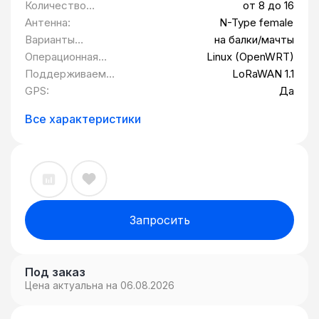
диапазон:
Количество
от 8 до 16
мобильного оператора. Встроенное
каналов
Антенна:
N-Type female
программное обеспечение QSH-ECP500M
LoRaWAN™:
Варианты
на балки/мачты
основывается на OpenWRT. Шлюз имеет
крепления:
Операционная
Linux (OpenWRT)
web-интерфейс для легкого управления
система:
Поддерживаемы
LoRaWAN 1.1
конфигурацией. Шлюз QSH-ECP500
е протоколы:
GPS:
Да
подходит для наружной установки и
может использоваться в сложных
Все характеристики
условиях. Шлюз имеет уровень защиты
IP66 и поддерживает широкий
температурный режим. Поддержка
источника питания PoE предоставляет
возможность удобной установки на
объекте.
Запросить
Под заказ
Цена актуальна на 06.08.2026