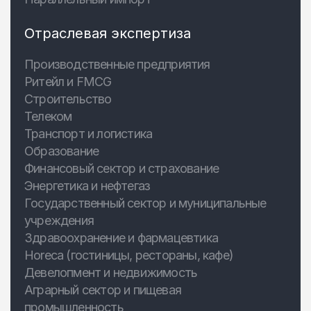
Отраслевая экспертиза
Производственные предприятия
Ритейл и FMCG
Строительство
Телеком
Транспорт и логистика
Образование
Финансовый сектор и страхование
Энергетика и нефтегаз
Государственный сектор и муниципальные
учреждения
Здравоохранение и фармацевтика
Horeca (гостиницы, рестораны, кафе)
Девелопмент и недвижимость
Аграрный сектор и пищевая
промышленность