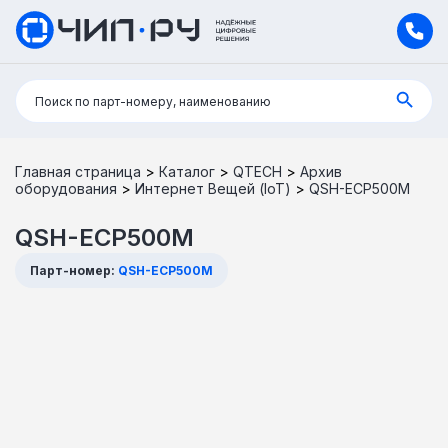
Поиск:
Поиск по парт-номеру, наименованию
Главная страница
>
Каталог
>
QTECH
>
Архив
оборудования
>
Интернет Вещей (IoT)
>
QSH-ECP500M
QSH-ECP500M
Парт-номер:
QSH-ECP500M