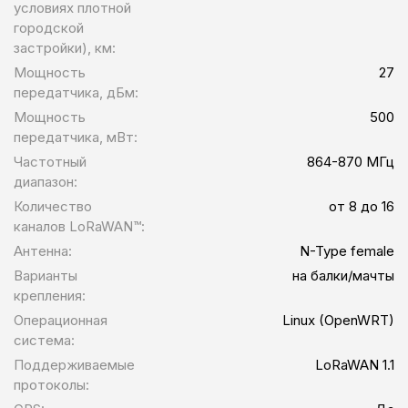
условиях плотной
городской
застройки), км:
Мощность
27
передатчика, дБм:
Мощность
500
передатчика, мВт:
Частотный
864-870 МГц
диапазон:
Количество
от 8 до 16
каналов LoRaWAN™:
Антенна:
N-Type female
Варианты
на балки/мачты
крепления:
Операционная
Linux (OpenWRT)
система:
Поддерживаемые
LoRaWAN 1.1
протоколы: