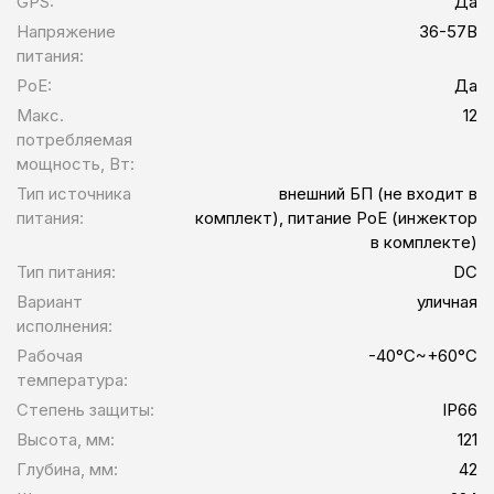
GPS:
Да
Напряжение
36-57В
питания:
PoE:
Да
Макс.
12
потребляемая
мощность, Вт:
Тип источника
внешний БП (не входит в
питания:
комплект), питание PoE (инжектор
в комплекте)
Тип питания:
DC
Вариант
уличная
исполнения:
Рабочая
-40°C~+60°C
температура:
Степень защиты:
IP66
Высота, мм:
121
Глубина, мм:
42