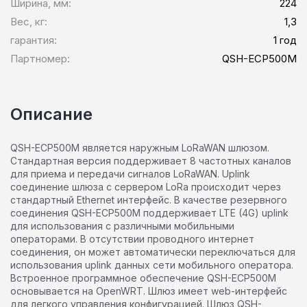
Ширина, мм:
224
Вес, кг:
1,3
гарантия:
1 год
Партномер:
QSH-ECP500M
Описание
QSH-ECP500M является наружным LoRaWAN шлюзом.
Стандартная версия поддерживает 8 частотных каналов
для приема и передачи сигналов LoRaWAN. Uplink
соединение шлюза с сервером LoRa происходит через
стандартный Ethernet интерфейс. В качестве резервного
соединения QSH-ECP500M поддерживает LTE (4G) uplink
для использования с различными мобильными
операторами. В отсутствии проводного интернет
соединения, он может автоматически переключаться для
использования uplink данных сети мобильного оператора.
Встроенное программное обеспечение QSH-ECP500M
основывается на OpenWRT. Шлюз имеет web-интерфейс
для легкого управления конфигурацией. Шлюз QSH-