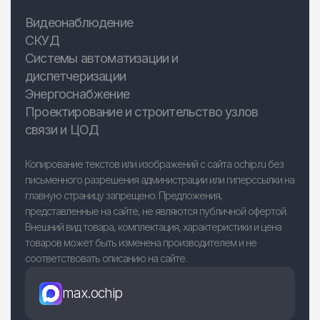
Видеонаблюдение
СКУД
Системы автоматизации и
диспетчеризации
Энергоснабжение
Проектирование и строительство узлов
связи и ЦОД
Копирование текстов или изображений с сайта ochip.ru без
письменного разрешения администрации или гиперссылки на
главную страницу запрещено. Предложения,
представленные на сайте, не являются публичной офертой.
Внешний вид товара, комплектация, характеристики и цена
товаров может быть изменена производителем и не
соответствовать описанию на сайте.
max.ochip