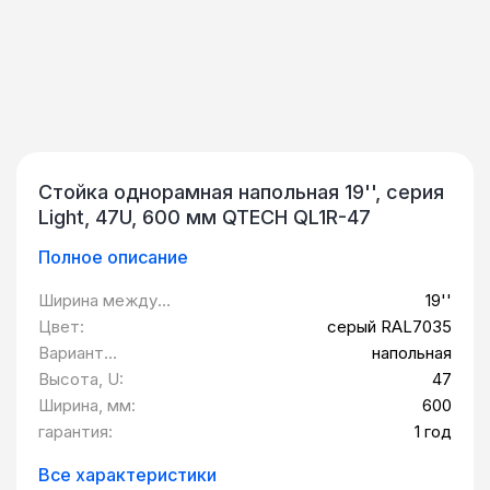
Стойка однорамная напольная 19'', серия
Light, 47U, 600 мм QTECH QL1R-47
Полное описание
Ширина между
19''
монтажными
Цвет:
серый RAL7035
планками:
Вариант
напольная
исполнения:
Высота, U:
47
Ширина, мм:
600
гарантия:
1 год
Все характеристики