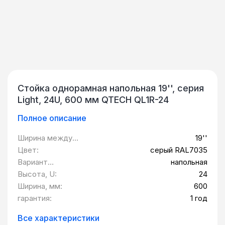
Стойка однорамная напольная 19'', серия
Light, 24U, 600 мм QTECH QL1R-24
Полное описание
Ширина между
19''
монтажными
Цвет:
серый RAL7035
планками:
Вариант
напольная
исполнения:
Высота, U:
24
Ширина, мм:
600
гарантия:
1 год
Все характеристики