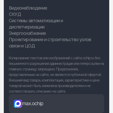
Видеонаблюдение
СКУД
Системы автоматизации и
диспетчеризации
Энергоснабжение
Проектирование и строительство узлов
связи и ЦОД
Копирование текстов или изображений с сайта ochip.ru без
письменного разрешения администрации или гиперссылки на
главную страницу запрещено. Предложения,
представленные на сайте, не являются публичной офертой.
Внешний вид товара, комплектация, характеристики и цена
товаров может быть изменена производителем и не
соответствовать описанию на сайте.
max.ochip