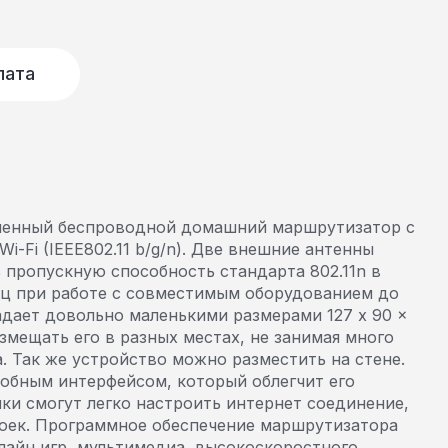
лата
менный беспроводной домашний маршрутизатор с
i-Fi (IEEE802.11 b/g/n). Две внешние антенны
 пропускную способность стандарта 802.11n в
ГГц при работе с совместимым оборудованием до
адает довольно маленькими размерами 127 x 90 x
азмещать его в разных местах, не занимая много
. Так же устройство можно разместить на стене.
добным интерфейсом, который облегчит его
ки смогут легко настроить интернет соединение,
роек. Программное обеспечение маршрутизатора
лайн игр, мультимедиа, высокоскоростного