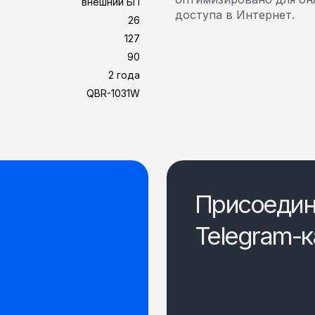
внешний БП
доступа в Интернет.
26
127
90
2 года
QBR-1031W
Присоедин
Telegram-к