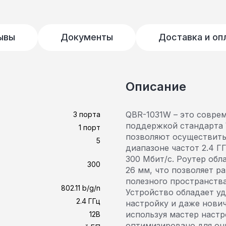
ывы
Документы
Доставка и оп
Описание
QBR-1031W – это совре
3 порта
поддержкой стандарта W
1 порт
позволяют осуществить
5
диапазоне частот 2.4 
300 Мбит/с. Роутер обл
300
26 мм, что позволяет р
полезного пространства
802.11 b/g/n
Устройство обладает у
2.4 ГГц
настройку и даже нович
используя мастер наст
12В
оптимизировано для он