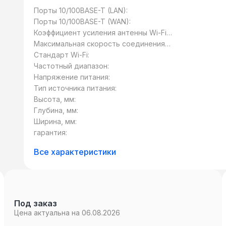
разных местах, не занимая много полезн
Порты 10/100BASE-T (LAN):
разместить на стене. Устройство облада
Порты 10/100BASE-T (WAN):
его настройку и даже новички смогут лег
Коэффициент усиления антенны Wi-Fi,
используя мастер настроек. Программно
дБи:
Максимальная скорость соединения
Wi-Fi, Мбит/с:
оптимизировано для онлайн игр, мультим
Стандарт Wi-Fi:
Интернет.
Частотный диапазон:
Напряжение питания:
Тип источника питания:
Высота, мм:
Глубина, мм:
Ширина, мм:
гарантия:
Все характеристики
Под заказ
Цена актуальна на 06.08.2026