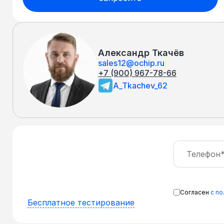
Александр Ткачёв
sales12@ochip.ru
+7 (900) 967-78-66
A_Tkachev_62
Согласен
с п
Бесплатное тестирование