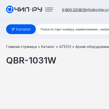
info@ochip.ru
8 (800) 333 68 55
Поиск:
Каталог
Поиск по парт-номеру, наименованию
, напр
Главная страница
>
Каталог
>
QTECH
>
Архив оборудован
QBR-1031W