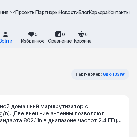
ения
Проекты
Партнеры
Новости
Блог
Карьера
Контакты
0
0
0
Войти
Избранное
Сравнение
Корзина
Парт-номер:
QBR-1031W
дной домашний маршрутизатор с
/g/n). Две внешние антенны позволяют
дарта 802.11n в диапазоне частот 2.4 ГГц
м до 300 Мбит/с. Роутер обладает
x 26 мм, что позволяет размещать его в