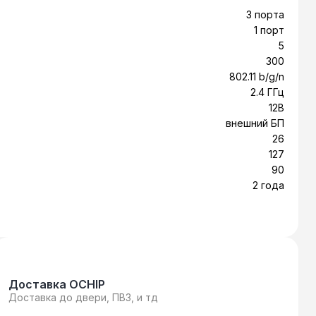
ого пространства. Так же устройство можно
3 порта
ет удобным интерфейсом, который облегчит
1 порт
ко настроить интернет соединение,
5
е обеспечение маршрутизатора
300
едиа, высокоскоростного доступа в
802.11 b/g/n
2.4 ГГц
12В
внешний БП
26
127
90
2 года
Доставка OCHIP
Доставка до двери, ПВЗ, и тд