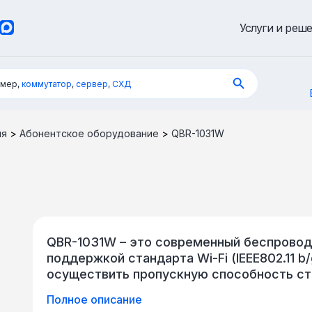
Услуги и реш
имер,
коммутатор
,
сервер
,
СХД
ия
>
Абонентское оборудование
>
QBR-1031W
QBR-1031W – это современный беспрово
поддержкой стандарта Wi-Fi (IEEE802.11 b
осуществить пропускную способность стан
при работе с совместимым оборудование
Полное описание
довольно маленькими размерами 127 x 90 