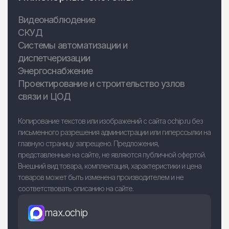
Видеонаблюдение
СКУД
Системы автоматизации и
диспетчеризации
Энергоснабжение
Проектирование и строительство узлов
связи и ЦОД
Копирование текстов или изображений с сайта ochip.ru без
письменного разрешения администрации или гиперссылки на
главную страницу запрещено. Предложения,
представленные на сайте, не являются публичной офертой.
Внешний вид товара, комплектация, характеристики и цена
товаров может быть изменена производителем и не
соответствовать описанию на сайте.
max.ochip