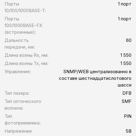
Порты
1 порт
10/100/1000BASE-T:
Порты
1 порт
100/1000BASE-FX
(встроенные):
Дальность
60
передачи, км:
Длина волны Rx, нм:
1 550
Длина волны Tx, нм:
1 550
Управление:
SNMP/WEB централизованно в
составе шестнадцатислотового
шасси
Тип лазера:
DFB
Тип оптического
SMF
волокна:
Тип
PIN
фотоприемника:
Напряжение
5В