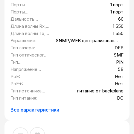
централизованно в составе
Порты
1 порт
шестнадцатислотового шасси, питание
10/100/1000BASE-
Порты
1 порт
от backplane, 5В DC QTECH QMC-6103-
T:
100/1000BASE-FX
Дальность
60
SC1550SM80
(встроенные):
передачи, км:
Длина волны Rx,
1 550
нм:
Длина волны Tx,
1 550
нм:
Управление:
SNMP/WEB централизованно
в составе
Тип лазера:
DFB
шестнадцатислотового
Тип оптического
SMF
шасси
волокна:
Тип
PIN
фотоприемника:
Напряжение
5В
питания:
PoE:
Нет
PoE+:
Нет
Тип источника
питание от backplane
питания:
Тип питания:
DC
Все характеристики