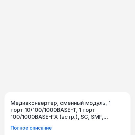
Медиаконвертер, сменный модуль, 1
порт 10/100/1000BASE-T, 1 порт
100/1000BASE-FX (встр.), SC, SMF,
дальность 60 км, Tx = 1 550 нм, Rx =
Полное описание
1 550 нм, DFB, PIN, управление SNMP/WEB