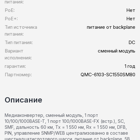
питания:
PoE:
Нет
PoE+:
Нет
Тип источника
питание от backplane
питания:
Тип питания:
DC
Вариант
сменный модуль
исполнения:
гарантия:
1 год
Партномер:
QMC-6103-SC1550SM80
Описание
Медиаконвертер, сменный модуль, 1 порт
10/100/1000BASE-T, 1 порт 100/1000BASE-FX (встр.), SC,
SMF, дальность 60 км, Tx = 1 550 нм, Rx = 1 550 нм, DFB,
PIN, управление SNMP/WEB централизованно в составе
шестнадцатислотового шасси, питание от backplane, 5В