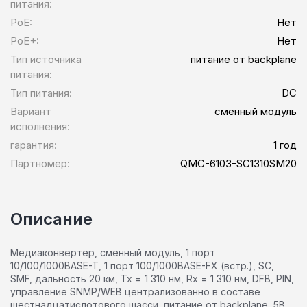
питания:
PoE:
Нет
PoE+:
Нет
Тип источника
питание от backplane
питания:
Тип питания:
DC
Вариант
сменный модуль
исполнения:
гарантия:
1 год
Партномер:
QMC-6103-SC1310SM20
Описание
Медиаконвертер, сменный модуль, 1 порт
10/100/1000BASE-T, 1 порт 100/1000BASE-FX (встр.), SC,
SMF, дальность 20 км, Tx = 1 310 нм, Rx = 1 310 нм, DFB, PIN,
управление SNMP/WEB централизованно в составе
шестнадцатислотового шасси, питание от backplane, 5В