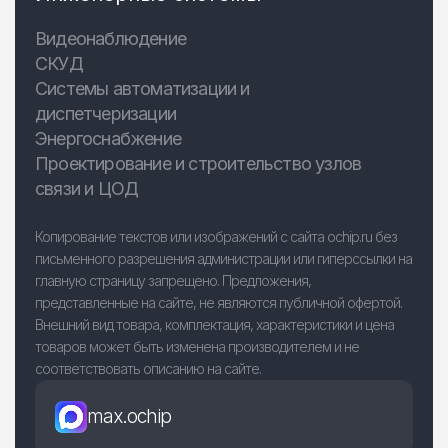
Видеонаблюдение
СКУД
Системы автоматизации и
диспетчеризации
Энергоснабжение
Проектирование и строительство узлов
связи и ЦОД
Копирование текстов или изображений с сайта ochip.ru без
письменного разрешения администрации или гиперссылки на
главную страницу запрещено. Предложения,
представленные на сайте, не являются публичной офертой.
Внешний вид товара, комплектация, характеристики и цена
товаров может быть изменена производителем и не
соответствовать описанию на сайте.
max.ochip