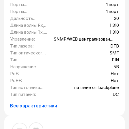
централизованно в составе
Порты
1 порт
шестнадцатислотового шасси, питание
10/100/1000BASE-
Порты
1 порт
от backplane, 5В DC QTECH QMC-6103-
T:
100/1000BASE-FX
Дальность
20
SC1310SM20
(встроенные):
передачи, км:
Длина волны Rx,
1 310
нм:
Длина волны Tx,
1 310
нм:
Управление:
SNMP/WEB централизованно
в составе
Тип лазера:
DFB
шестнадцатислотового
Тип оптического
SMF
шасси
волокна:
Тип
PIN
фотоприемника:
Напряжение
5В
питания:
PoE:
Нет
PoE+:
Нет
Тип источника
питание от backplane
питания:
Тип питания:
DC
Все характеристики