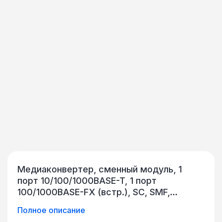
Медиаконвертер, сменный модуль, 1
порт 10/100/1000BASE-T, 1 порт
100/1000BASE-FX (встр.), SC, SMF,
дальность 20 км, Tx = 1 310 нм, Rx = 1 310
Полное описание
нм, DFB, PIN, управление SNMP/WEB