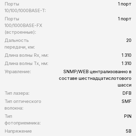
Порты
1 порт
10/100/1000BASE-T:
Порты
1 порт
100/1000BASE-FX
(встроенные):
Дальность
20
передачи, км:
Длина волны Rx, нм:
1 310
Длина волны Tx, нм:
1 310
Управление:
SNMP/WEB централизованно в
составе шестнадцатислотового
шасси
Тип лазера:
DFB
Тип оптического
SMF
волокна:
Тип
PIN
фотоприемника:
Напряжение
5В