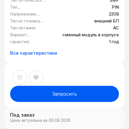
Тип оптического
SMF
шасси
волокна:
Тип
PIN
фотоприемника:
Напряжение
220В
питания:
Тип источника
внешний БП
питания:
Тип питания:
AC
Вариант
сменный модуль в корпусе
исполнения:
гарантия:
1 год
Все характеристики
Запросить
Под заказ
Цена актуальна на 06.08.2026