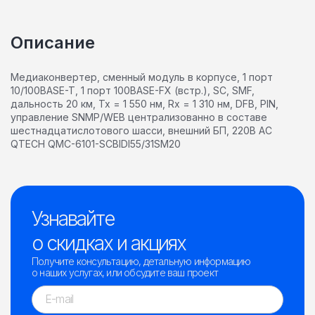
Описание
Медиаконвертер, сменный модуль в корпусе, 1 порт
10/100BASE-T, 1 порт 100BASE-FX (встр.), SC, SMF,
дальность 20 км, Tx = 1 550 нм, Rx = 1 310 нм, DFB, PIN,
управление SNMP/WEB централизованно в составе
шестнадцатислотового шасси, внешний БП, 220В AC
QTECH QMC-6101-SCBIDI55/31SM20
Узнавайте
о скидках и акциях
Получите консультацию, детальную информацию
о наших услугах, или обсудите ваш проект