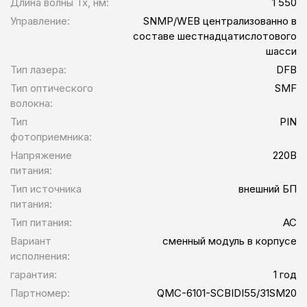
Длина волны Tx, нм:
1 550
Управление:
SNMP/WEB централизованно в
составе шестнадцатислотового
шасси
Тип лазера:
DFB
Тип оптического
SMF
волокна:
Тип
PIN
фотоприемника:
Напряжение
220В
питания:
Тип источника
внешний БП
питания:
Тип питания:
AC
Вариант
сменный модуль в корпусе
исполнения:
гарантия:
1 год
Партномер:
QMC-6101-SCBIDI55/31SM20