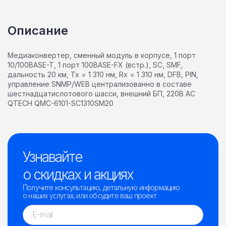
Описание
Медиаконвертер, сменный модуль в корпусе, 1 порт
10/100BASE-T, 1 порт 100BASE-FX (встр.), SC, SMF,
дальность 20 км, Tx = 1 310 нм, Rx = 1 310 нм, DFB, PIN,
управление SNMP/WEB централизованно в составе
шестнадцатислотового шасси, внешний БП, 220В AC
QTECH QMC-6101-SC1310SM20
Узнавайте
о скидках и акциях
Получите консультацию, детальную информацию
о наших услугах, или обсудите ваш проект