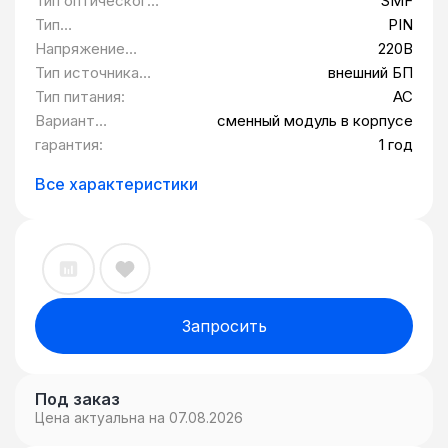
Тип оптического
SMF
шасси
волокна:
Тип
PIN
фотоприемника:
Напряжение
220В
питания:
Тип источника
внешний БП
питания:
Тип питания:
AC
Вариант
сменный модуль в корпусе
исполнения:
гарантия:
1 год
Все характеристики
Запросить
Под заказ
Цена актуальна на 07.08.2026