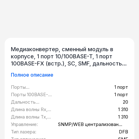
Медиаконвертер, сменный модуль в
корпусе, 1 порт 10/100BASE-T, 1 порт
100BASE-FX (встр.), SC, SMF, дальность
20 км, Tx = 1 310 нм, Rx = 1 310 нм, DFB,
Полное описание
PIN, управление SNMP/WEB
централизованно в составе
Порты
1 порт
шестнадцатислотового шасси, внешний
10/100BASE-T:
Порты 100BASE-
1 порт
БП, 220В AC QTECH QMC-6101-
FX (встроенные):
Дальность
20
SC1310SM20
передачи, км:
Длина волны Rx,
1 310
нм:
Длина волны Tx,
1 310
нм:
Управление:
SNMP/WEB централизованно
в составе
Тип лазера:
DFB
шестнадцатислотового