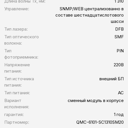
Длина волны Tx, нм:
1 310
Управление:
SNMP/WEB централизованно в
составе шестнадцатислотового
шасси
Тип лазера:
DFB
Тип оптического
SMF
волокна:
Тип
PIN
фотоприемника:
Напряжение
220В
питания:
Тип источника
внешний БП
питания:
Тип питания:
AC
Вариант
сменный модуль в корпусе
исполнения:
гарантия:
1 год
Партномер:
QMC-6101-SC1310SM20