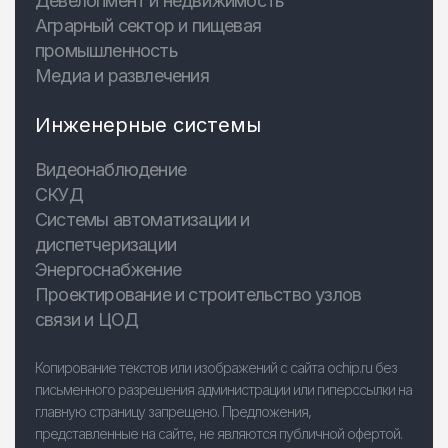
Девелопмент и недвижимость
Аграрный сектор и пищевая
промышленность
Медиа и развлечения
Инженерные системы
Видеонаблюдение
СКУД
Системы автоматизации и
диспетчеризации
Энергоснабжение
Проектирование и строительство узлов
связи и ЦОД
Копирование текстов или изображений с сайта ochip.ru без
письменного разрешения администрации или гиперссылки на
главную страницу запрещено. Предложения,
представленные на сайте, не являются публичной офертой.