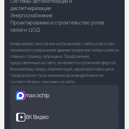
Системы автоматизации и
диспетчеризации
Энергоснабжение
Проектирование и строительство узлов
связи и ЦОД
Копирование текстов или изображений с сайта ochip.ru без
письменного разрешения администрации или гиперссылки на
главную страницу запрещено. Предложения,
представленные на сайте, не являются публичной офертой.
Внешний вид товара, комплектация, характеристики и цена
товаров может быть изменена производителем и не
соответствовать описанию на сайте.
max.ochip
ВК Видео