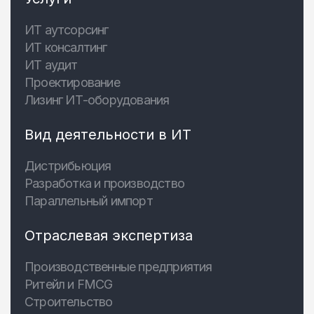
ИТ аутсорсинг
ИТ консалтинг
ИТ аудит
Проектирование
Лизинг ИТ-оборудования
Вид деятельности в ИТ
Дистрибьюция
Разработка и производство
Параллельный импорт
Отраслевая экспертиза
Производственные предприятия
Ритейл и FMCG
Строительство