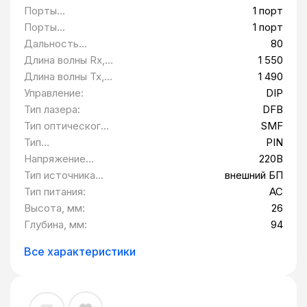
БП, 220В AC QTECH QMC-2203-
Порты
1 порт
SCBIDI31/55SM80
10/100/1000BASE-
Порты
1 порт
T:
100/1000BASE-FX
Дальность
80
(встроенные):
передачи, км:
Длина волны Rx,
1 550
нм:
Длина волны Tx,
1 490
нм:
Управление:
DIP
Тип лазера:
DFB
Тип оптического
SMF
волокна:
Тип
PIN
фотоприемника:
Напряжение
220В
питания:
Тип источника
внешний БП
питания:
Тип питания:
AC
Высота, мм:
26
Глубина, мм:
94
Все характеристики