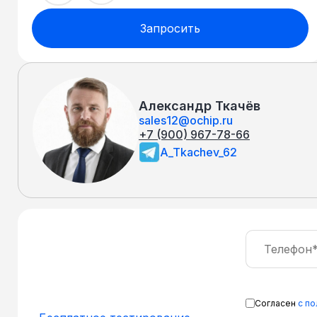
Запросить
Александр Ткачёв
sales12@ochip.ru
+7 (900) 967-78-66
A_Tkachev_62
Согласен
с п