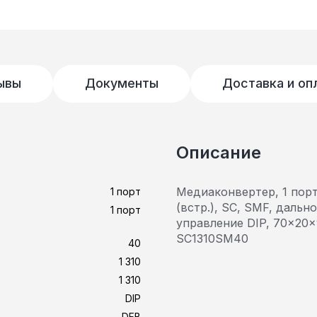
ывы
Документы
Доставка и оп
Описание
Медиаконвертер, 1 порт
1 порт
(встр.), SC, SMF, дально
1 порт
управление DIP, 70x20
SC1310SM40
40
1 310
1 310
DIP
DFB