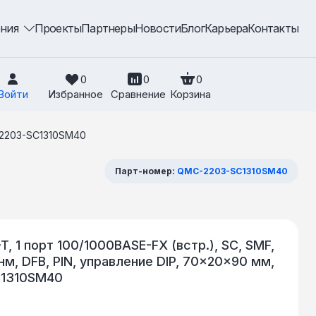
ения
Проекты
Партнеры
Новости
Блог
Карьера
Контакты
0
0
0
Войти
Избранное
Сравнение
Корзина
2203-SC1310SM40
Парт-номер:
QMC-2203-SC1310SM40
, 1 порт 100/1000BASE-FX (встр.), SC, SMF,
 нм, DFB, PIN, управление DIP, 70x20x90 мм,
C1310SM40