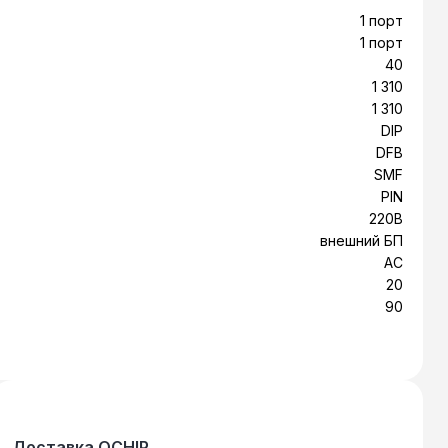
1 порт
1 порт
40
1 310
1 310
DIP
DFB
SMF
PIN
220В
внешний БП
AC
20
90
Доставка OCHIP