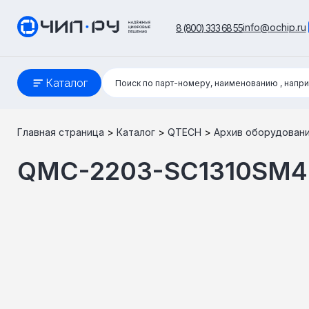
info@ochip.ru
8 (800) 333 68 55
Поиск:
Каталог
Поиск по парт-номеру, наименованию
, напр
Главная страница
>
Каталог
>
QTECH
>
Архив оборудован
QMC-2203-SC1310SM4