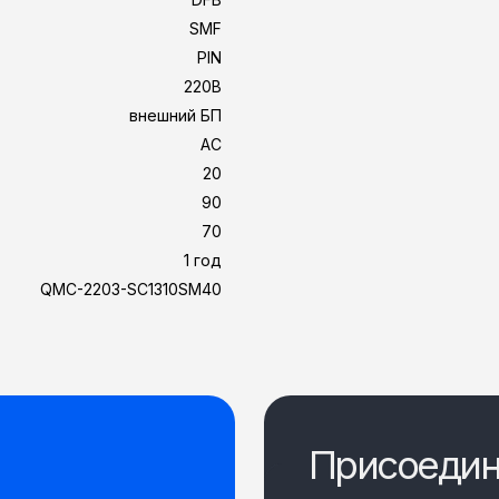
SMF
PIN
220В
внешний БП
AC
20
90
70
1 год
QMC-2203-SC1310SM40
Присоедин