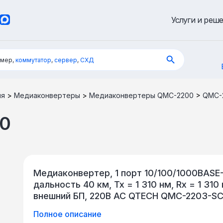
Услуги и реш
имер,
коммутатор
,
сервер
,
СХД
ия
>
Медиаконвертеры
>
Медиаконвертеры QMC-2200
>
QMC-
0
Медиаконвертер, 1 порт 10/100/1000BASE-T
дальность 40 км, Tx = 1 310 нм, Rx = 1 310
внешний БП, 220В AC QTECH QMC-2203-S
Полное описание