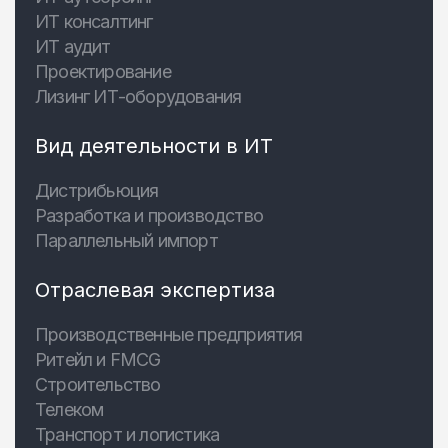
ИТ консалтинг
ИТ аудит
Проектирование
Лизинг ИТ-оборудования
Вид деятельности в ИТ
Дистрибьюция
Разработка и производство
Параллельный импорт
Отраслевая экспертиза
Производственные предприятия
Ритейл и FMCG
Строительство
Телеком
Транспорт и логистика