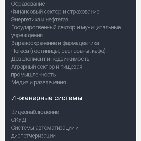
Образование
Финансовый сектор и страхование
Энергетика и нефтегаз
Государственный сектор и муниципальные
учреждения
Здравоохранение и фармацевтика
Horeca (гостиницы, рестораны, кафе)
Девелопмент и недвижимость
Аграрный сектор и пищевая
промышленность
Медиа и развлечения
Инженерные системы
Видеонаблюдение
СКУД
Системы автоматизации и
диспетчеризации