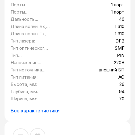
QTECH QMC-1203-SC1310SM40
Порты
1 порт
10/100/1000BASE-
Порты
1 порт
T:
100/1000BASE-FX
Дальность
40
(встроенные):
передачи, км:
Длина волны Rx,
1 310
нм:
Длина волны Tx,
1 310
нм:
Тип лазера:
DFB
Тип оптического
SMF
волокна:
Тип
PIN
фотоприемника:
Напряжение
220В
питания:
Тип источника
внешний БП
питания:
Тип питания:
AC
Высота, мм:
26
Глубина, мм:
94
Ширина, мм:
70
Все характеристики