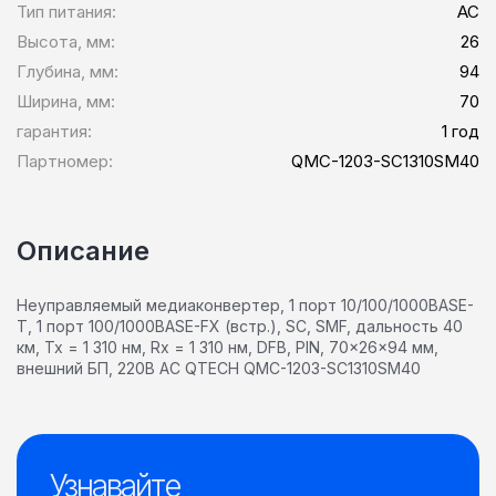
Тип питания:
AC
Высота, мм:
26
Глубина, мм:
94
Ширина, мм:
70
гарантия:
1 год
Партномер:
QMC-1203-SC1310SM40
Описание
Неуправляемый медиаконвертер, 1 порт 10/100/1000BASE-
T, 1 порт 100/1000BASE-FX (встр.), SC, SMF, дальность 40
км, Tx = 1 310 нм, Rx = 1 310 нм, DFB, PIN, 70x26x94 мм,
внешний БП, 220В AC QTECH QMC-1203-SC1310SM40
Узнавайте