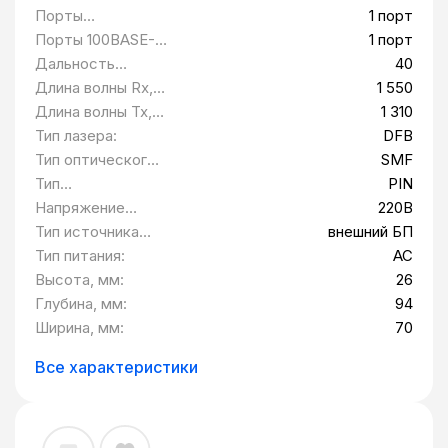
SCBIDI31/55SM40
Порты
1 порт
10/100BASE-T:
Порты 100BASE-
1 порт
FX (встроенные):
Дальность
40
передачи, км:
Длина волны Rx,
1 550
нм:
Длина волны Tx,
1 310
нм:
Тип лазера:
DFB
Тип оптического
SMF
волокна:
Тип
PIN
фотоприемника:
Напряжение
220В
питания:
Тип источника
внешний БП
питания:
Тип питания:
AC
Высота, мм:
26
Глубина, мм:
94
Ширина, мм:
70
Все характеристики