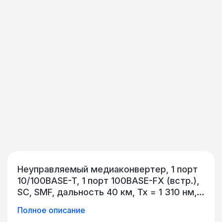
Неуправляемый медиаконвертер, 1 порт
10/100BASE-T, 1 порт 100BASE-FX (встр.),
SC, SMF, дальность 40 км, Tx = 1 310 нм,
Rx = 1 550 нм, DFB, PIN, 70x26x94 мм,
Полное описание
внешний БП, 220В AC QTECH QMC-1201-