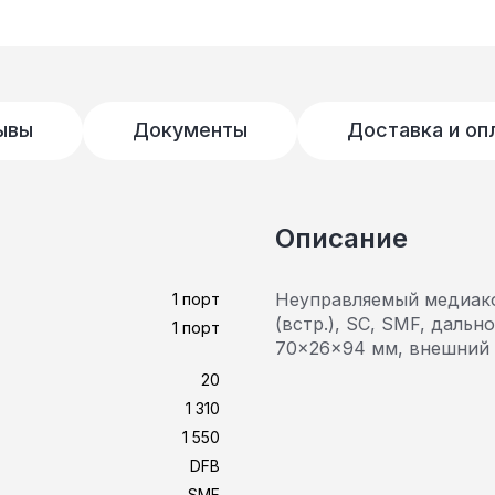
ывы
Документы
Доставка и оп
Описание
Неуправляемый медиакон
1 порт
(встр.), SC, SMF, дально
1 порт
70x26x94 мм, внешний 
20
1 310
1 550
DFB
SMF