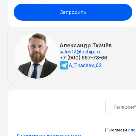
Запросить
Александр Ткачёв
sales12@ochip.ru
+7 (900) 967-78-66
A_Tkachev_62
Согласен
с п