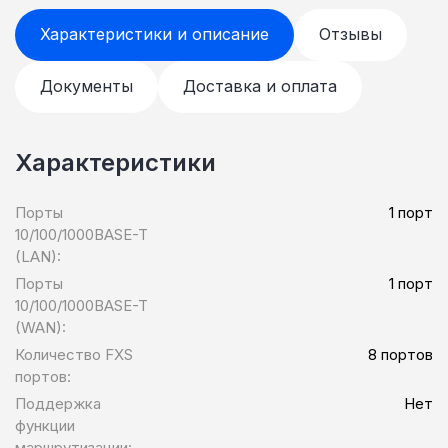
поддерживаемых протоколов и функций.
Характеристики и описание
Отзывы
Оборудование полностью совместимо с
большинством распространенных мини-
АТС, SoftSwitches и SIPproxyservers.
Документы
Доставка и оплата
Характеристики
Порты
1 порт
10/100/1000BASE-T
(LAN):
Порты
1 порт
10/100/1000BASE-T
(WAN):
Количество FXS
8 портов
портов:
Поддержка
Нет
функции
маршрутизации: