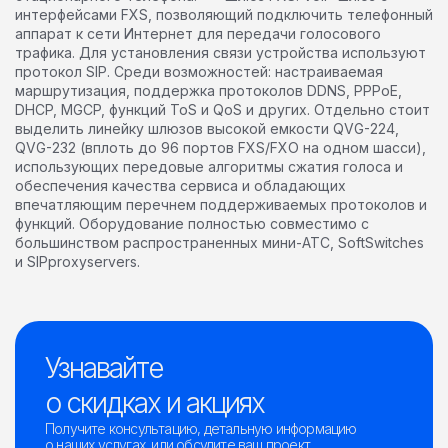
интерфейсами FXS, позволяющий подключить телефонный
аппарат к сети Интернет для передачи голосового
трафика. Для установления связи устройства используют
протокол SIP. Среди возможностей: настраиваемая
маршрутизация, поддержка протоколов DDNS, PPPoE,
DHCP, MGCP, функций ToS и QoS и других. Отдельно стоит
выделить линейку шлюзов высокой емкости QVG-224,
QVG-232 (вплоть до 96 портов FXS/FXO на одном шасси),
использующих передовые алгоритмы сжатия голоса и
обеспечения качества сервиса и обладающих
впечатляющим перечнем поддерживаемых протоколов и
функций. Оборудование полностью совместимо с
большинством распространенных мини-АТС, SoftSwitches
и SIPproxyservers.
Узнавайте
о скидках и акциях
Получите консультацию, детальную информацию
о наших услугах, или обсудите ваш проект