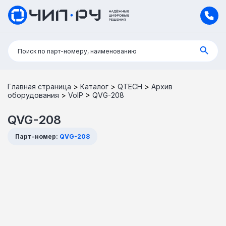
Поиск:
Поиск по парт-номеру, наименованию
Главная страница
>
Каталог
>
QTECH
>
Архив
оборудования
>
VoIP
>
QVG-208
QVG-208
Парт-номер:
QVG-208