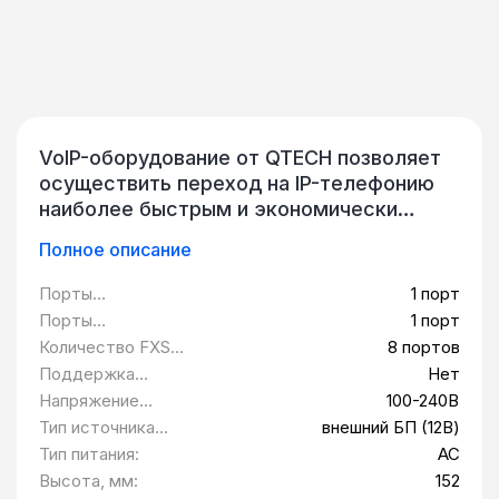
VoIP-оборудование от QTECH позволяет
осуществить переход на IP-телефонию
наиболее быстрым и экономически
выгодным путем. Они предназначены для
Полное описание
подключения устройств традиционной
телефонии – аналоговых телефонов и
Порты
1 порт
факсимильных аппаратов – к цифровым
10/100/1000BASE-
Порты
1 порт
сетям передачи данных для организации
T (LAN):
10/100/1000BASE-
Количество FXS
8 портов
передачи голосового трафика по IP-
T (WAN):
портов:
Поддержка
Нет
сетям. IP-телефония завоевала
функции
Напряжение
100-240В
популярность на рынке услуг связи
маршрутизации:
питания:
Тип источника
внешний БП (12В)
благодаря ряду неоспоримых
питания:
Тип питания:
AC
преимуществ, а голосовые шлюзы
Высота, мм:
152
позволяют пользоваться всеми ее