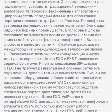
экономически выгодным путем. Они предназначены для
подключения устройств традиционной телефонии –
аналоговых телефонов и факсимильных аппаратов – к
цифровым сетям передачи данных для организации
передачи голосового трафика по IP-сетям. IP-телефония
завоевала популярность на рынке услуг связи благодаря
ряду неоспоримых преимуществ, а голосовые шлюзы
позволяют пользоваться всеми ее достоинствами без
замены действующих факсов и телефонов: • Высокая
скорость и качество связи • Снижение расходов на
междугородние и международные телефонные звонки
• Расширенные возможности коммуникаций и число
доступных сервисов. Шлюзы FXO и FXS Подключение
сервиса Voice over IP при использовании SIP-шлюзов
QTECH не требует развертывания сложных сетей или
подключения дополнительных коммутаторов. Оконечное
голосовое оборудование (абонентские телефоны) или
факсы и порты внешних линий УАТС подключаются
непосредственно к такому устройству посредством
специальных портов двух типов, что делит их на
основные группы: • Шлюз FXO. VoIP-шлюз с
интерфейсами FXO для подключения вместо телефонного
аппарата к PSTN, полностью дублирует работу
стационарного телефона. • Шлюз FXS. VoIP-шлюз с