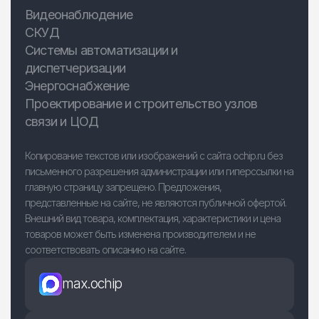
Видеонаблюдение
СКУД
Системы автоматизации и
диспетчеризации
Энергоснабжение
Проектирование и строительство узлов
связи и ЦОД
Копирование текстов или изображений с сайта ochip.ru без
письменного разрешения администрации или гиперссылки на
главную страницу запрещено. Предложения,
представленные на сайте, не являются публичной офертой.
Внешний вид товара, комплектация, характеристики и цена
товаров может быть изменена производителем и не
соответствовать описанию на сайте.
max.ochip