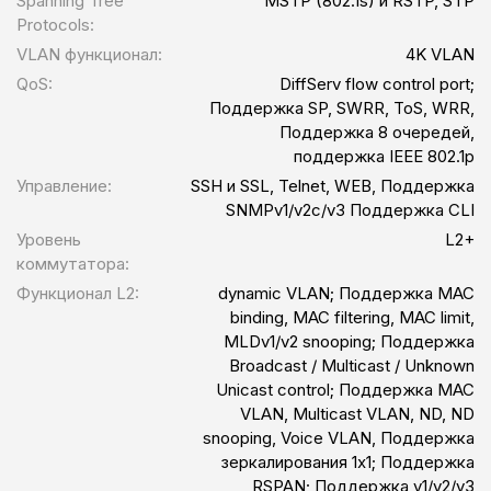
Spanning Tree
MSTP (802.1s) и RSTP, STP
оповещения администратора
Protocols:
VLAN функционал:
4K VLAN
QoS:
DiffServ flow control port;
Поддержка SP, SWRR, ToS, WRR,
Поддержка 8 очередей,
поддержка IEEE 802.1p
Управление:
SSH и SSL, Telnet, WEB, Поддержка
SNMPv1/v2c/v3 Поддержка CLI
Уровень
L2+
коммутатора:
Функционал L2:
dynamic VLAN; Поддержка MAC
binding, MAC filtering, MAC limit,
MLDv1/v2 snooping; Поддержка
Broadcast / Multicast / Unknown
Unicast control; Поддержка MAC
VLAN, Multicast VLAN, ND, ND
snooping, Voice VLAN, Поддержка
зеркалирования 1х1; Поддержка
RSPAN; Поддержка v1/v2/v3