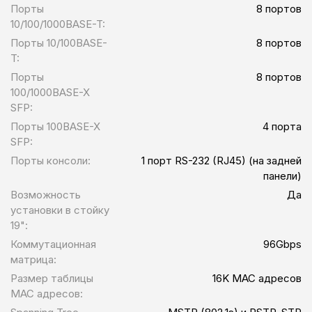
Порты
8 портов
менее чем 70 Вт и находится далеко
10/100/1000BASE-T:
впереди отраслевых стандартов.
Порты 10/100BASE-
8 портов
Высокая надежность Серия
T:
индустриальных коммутаторов QTECH
Порты
8 портов
реализует выверенный годами опыт
100/1000BASE-X
последовательного развития Ethernet-
SFP:
коммутаторов и позволяют достичь
Порты 100BASE-X
надежности в жестких условиях
4 порта
SFP:
промышленной эксплуатации:
Безвентиляторный дизайн, коммутатор
Порты консоли:
1 порт RS-232 (RJ45) (на задней
может нормально эксплуатироваться в
панели)
широком диапазоне температур от -40 ℃
Возможность
Да
до 85 ℃ Поддержка технология "RSTP"
установки в стойку
(Rapid Spanning-Tree Protocol) Нулевые
19":
потери пакетов при пересылке Степень
Коммутационная
96Gbps
защиты IP40 (защита от посторонних
матрица:
предметов больше 1мм) Механизм
Размер таблицы
16K MAC адресов
предупреждения о возникновении
MAC адресов:
неполадок для незамедлительного