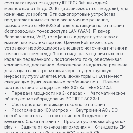
соответствуют стандарту IEEE802.3at, выходной
мощностью от 15 до 30 Вт (в зависимости от модели), для
конечных устройств. Эти однопортовые устройства
предлагают компактное и экономичное решение,
совместимое с IEEE802.3at, для дистанционного питания
беспроводных точек доступа LAN (WAN), IP-камер
безопасности, VoIP, телефонных и других установок с
низкой плотностью портов. Данные РоЕ инжекторы
устраняют необходимость внешнего источника питания и
связанных с ним неудобств в виде размещения силовых
кабелей переменного / постоянного тока, обеспечивая
компактное, доступное, безопасное и надежное решение
для защиты электропитания через существующую
инфраструктуру Ethernet. POE инжекторы QTECH имеют
следующие функциональные особенности: • Полное
соответствие стандартам IEEE 802.3af, IEEE 802.3at
• Передача мощности на 2-х парах • Автоматическое
обнаружение оборудования POE IEEE 802.3af
• Светодиодная индикация входного питания
• Расстояние до 100 метров • Внутренний AC / DC
преобразователь — отсутствие необходимости
внешнего блока питания • Простая установка plug-and-
play • Защита от скачков напряжения • Стандарты EMI
соответствует требованиям FCC, класс B CE