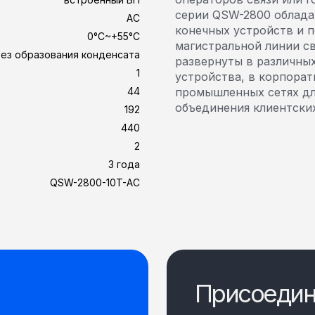
серии QSW-2800 облада
AC
конечных устройств и 
0°C~+55°C
магистральной линии с
ез образования конденсата
развернуты в различных
1
устройства, в корпорат
44
промышленных сетях дл
объединения клиентских
192
440
2
3 года
QSW-2800-10T-AC
Присоедин