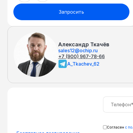
Запросить
Александр Ткачёв
sales12@ochip.ru
+7 (900) 967-78-66
A_Tkachev_62
Согласен
с п