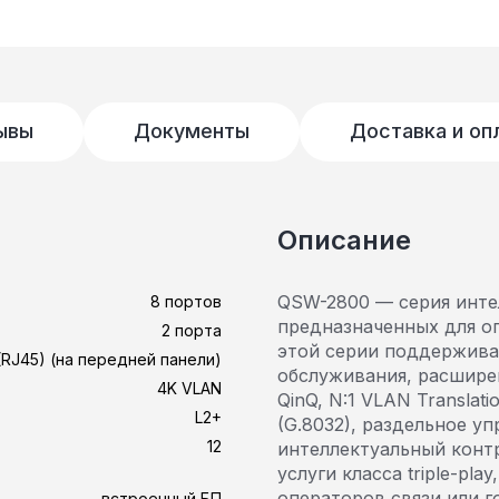
ывы
Документы
Доставка и оп
Описание
QSW-2800 — серия интел
8 портов
предназначенных для о
2 порта
этой серии поддержива
 (RJ45) (на передней панели)
обслуживания, расшире
4K VLAN
QinQ, N:1 VLAN Translati
L2+
(G.8032), раздельное у
12
интеллектуальный контр
услуги класса triple-pl
операторов связи или 
встроенный БП