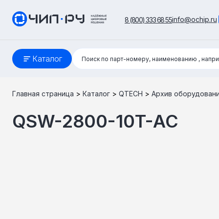
info@ochip.ru
8 (800) 333 68 55
Поиск:
Каталог
Поиск по парт-номеру, наименованию
, напр
Главная страница
>
Каталог
>
QTECH
>
Архив оборудован
QSW-2800-10T-AC