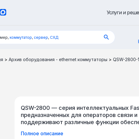
Услуги и реш
имер,
коммутатор
,
сервер
,
СХД
ия
>
Архив оборудования - ethernet коммутаторы
>
QSW-2800-
QSW-2800 — серия интеллектуальных Fast
предназначенных для операторов связи и
поддерживают различные функции обеспе
расширенные функции настройки сети (VPN,
Полное описание
д.), протокол защиты от колец Ethernet (