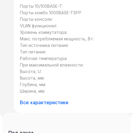
способностью, интеллектуальный контрол
Порты 10/100BASE-T:
услуги класса triple-play, которые удов
Порты комбо 1000BASE-TSFP:
связи или городских сетей. Интеллекту
Порты консоли:
обладают портами 10/100 Мбит для подкл
VLAN функционал:
Мбит для подключения к магистральной 
Уровень коммутатора:
могут быть развернуты в различных сцена
Макс. потребляемая мощность, Вт:
устройства, в корпоративных сетях, гор
Тип источника питания:
сетях для подключения конечных пользо
Тип питания:
устройств 10/100 Мбит соединениями.
Рабочая температура:
При максимальной влажности:
Высота, U:
Высота, мм:
Глубина, мм:
Ширина, мм:
Все характеристики
Под заказ