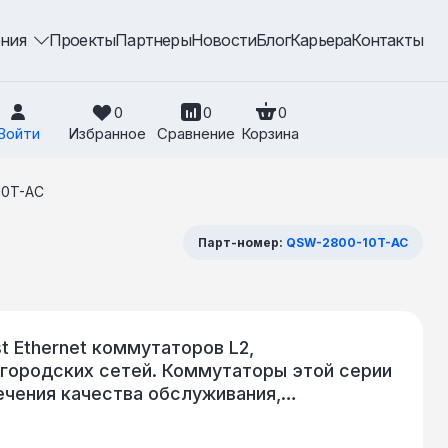
ения
Проекты
Партнеры
Новости
Блог
Карьера
Контакты
0
0
0
Войти
Избранное
Сравнение
Корзина
10T-AC
Парт-номер:
QSW-2800-10T-AC
 Ethernet коммутаторов L2,
 городских сетей. Коммутаторы этой серии
чения качества обслуживания,
 Voice VLAN, QinQ, N:1 VLAN Translation и т.
G.8032), раздельное управление пропускной