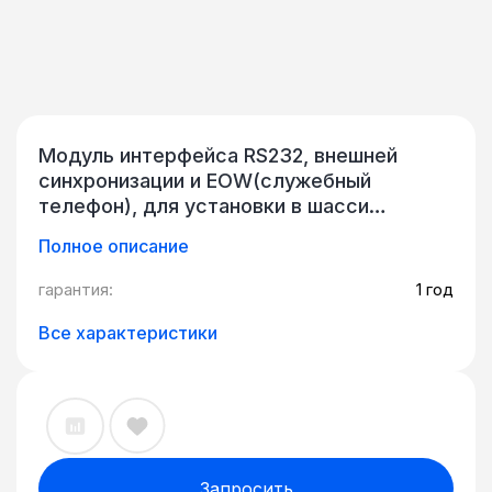
Модуль интерфейса RS232, внешней
синхронизации и EOW(служебный
телефон), для установки в шасси
модульного 3U SDH мультиплексора.
Полное описание
QTECH QBM-S43-LA01
гарантия:
1 год
Все характеристики
Запросить