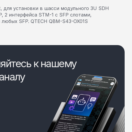
, для установки в шасси модульного 3U SDH
, 2 интерфейса STM-1 c SFP слотами,
и любых SFP. QTECH QBM-S43-OX01S
яйтесь к нашему
аналу