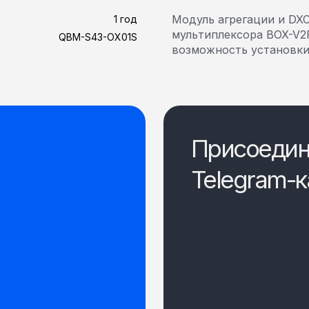
Модуль агрегации и DXC
1 год
мультиплексора BOX-V2P
QBM-S43-OX01S
возможность установк
Присоедин
Telegram-к