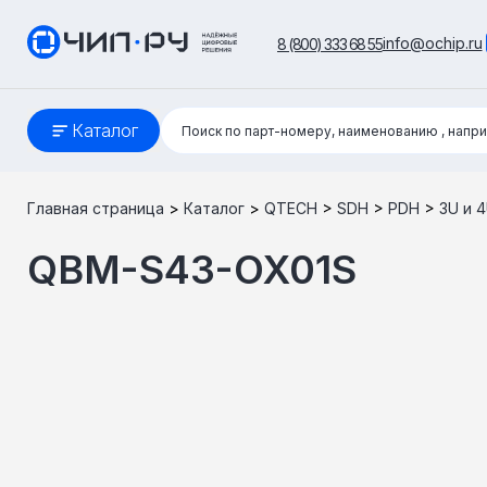
info@ochip.ru
8 (800) 333 68 55
Поиск:
Каталог
Поиск по парт-номеру, наименованию
, напр
Главная страница
>
Каталог
>
QTECH
>
SDH
>
PDH
>
3U и 
QBM-S43-OX01S