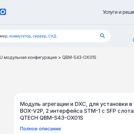
Услуги и реш
имер,
коммутатор
,
сервер
,
СХД
4U модульная конфигурация
>
QBM-S43-OX01S
Модуль агрегации и DXC, для установки 
BOX-V2P, 2 интерфейса STM-1 c SFP слот
QTECH QBM-S43-OX01S
Полное описание