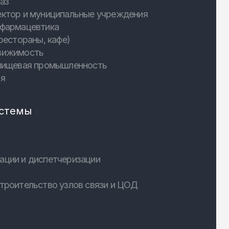
аз
ектор и муниципальные учреждения
 фармацевтика
рестораны, кафе)
вижимость
 пищевая промышленность
ия
стемы
ации и диспетчеризации
троительство узлов связи и ЦОД