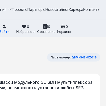
ения
Проекты
Партнеры
Новости
Блог
Карьера
Контакты
0
0
0
Войти
Избранное
Сравнение
Корзина
Парт-номер:
QBM-S43-OX01S
в шасси модульного 3U SDH мультиплексора
ами, возможность установки любых SFP.