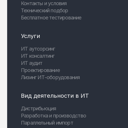
Контакты и условия
Технический подбор
Бесплатное тестирование
Услуги
ИТ аутсорсинг
ИТ консалтинг
ИТ аудит
Проектирование
Лизинг ИТ-оборудования
Вид деятельности в ИТ
Дистрибьюция
Разработка и производство
Параллельный импорт