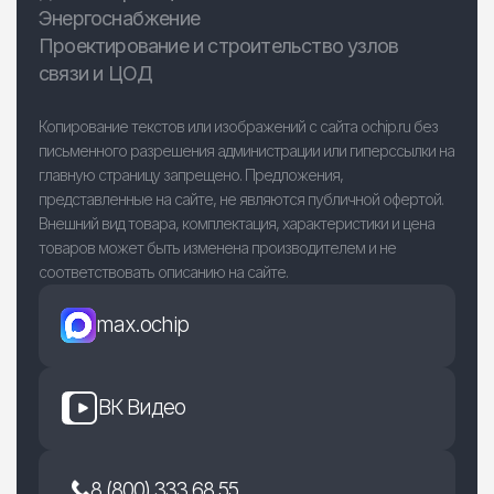
Энергоснабжение
Проектирование и строительство узлов
связи и ЦОД
Копирование текстов или изображений с сайта ochip.ru без
письменного разрешения администрации или гиперссылки на
главную страницу запрещено. Предложения,
представленные на сайте, не являются публичной офертой.
Внешний вид товара, комплектация, характеристики и цена
товаров может быть изменена производителем и не
соответствовать описанию на сайте.
max.ochip
ВК Видео
8 (800) 333 68 55