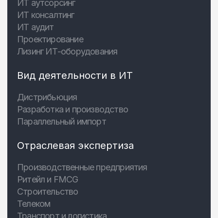
ИТ аутсорсинг
ИТ консалтинг
ИТ аудит
Проектирование
Лизинг ИТ-оборудования
Вид деятельности в ИТ
Дистрибьюция
Разработка и производство
Параллельный импорт
Отраслевая экспертиза
Производственные предприятия
Ритейл и FMCG
Строительство
Телеком
Транспорт и логистика