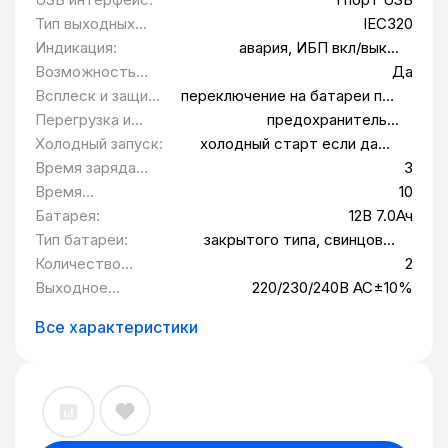
Тип выходных
IEC320
розеток:
Индикация:
авария, ИБП вкл/выкл,
уровень заряда батарей
Возможность
Да
установки в
Всплеск и защита
переключение на батареи при
стойку 19":
от
выходе за границы диапазона
Перегрузка и
предохранитель и
перенапряжения:
значения напряжения
короткое
ограничение по току
Холодный запуск:
холодный старт если даже
замыкание:
основного и батарейного
отсутствует основное
Время заряда
3
режима
электропитание
батареи, ч:
Время
10
автономной
Батарея:
12В 7.0Ач
работы (нагрузка
Тип батареи:
закрытого типа, свинцово-
50%), мин:
кислотная
Количество
2
батарей, шт:
Выходное
220/230/240В AC±10%
напряжение, В:
Все характеристики