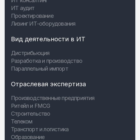
ИТ консалтинг
ИТ аудит
Проектирование
Лизинг ИТ-оборудования
Вид деятельности в ИТ
Дистрибьюция
Разработка и производство
Параллельный импорт
Отраслевая экспертиза
Производственные предприятия
Ритейл и FMCG
Строительство
Телеком
Транспорт и логистика
Образование