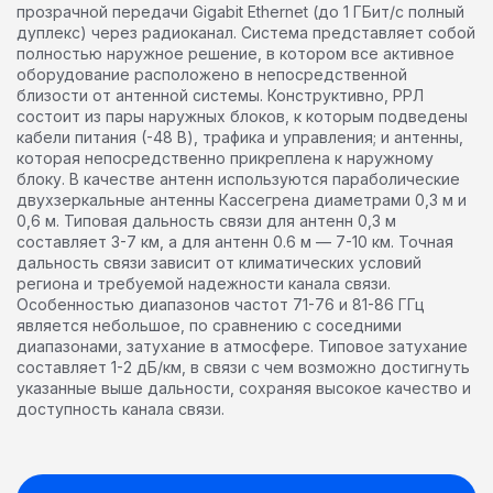
прозрачной передачи Gigabit Ethernet (до 1 ГБит/с полный
дуплекс) через радиоканал. Система представляет собой
полностью наружное решение, в котором все активное
оборудование расположено в непосредственной
близости от антенной системы. Конструктивно, РРЛ
состоит из пары наружных блоков, к которым подведены
кабели питания (-48 В), трафика и управления; и антенны,
которая непосредственно прикреплена к наружному
блоку. В качестве антенн используются параболические
двухзеркальные антенны Кассегрена диаметрами 0,3 м и
0,6 м. Типовая дальность связи для антенн 0,3 м
составляет 3-7 км, а для антенн 0.6 м — 7-10 км. Точная
дальность связи зависит от климатических условий
региона и требуемой надежности канала связи.
Особенностью диапазонов частот 71-76 и 81-86 ГГц
является небольшое, по сравнению с соседними
диапазонами, затухание в атмосфере. Типовое затухание
составляет 1-2 дБ/км, в связи с чем возможно достигнуть
указанные выше дальности, сохраняя высокое качество и
доступность канала связи.