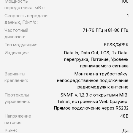
Мощность
100
передатчика, мВт:
Скорость передачи
1
данных, Гбит/c:
Частотный
71-76 ГГц и 81-86 ГГц
диапазон:
Тип модуляции:
BPSK/QPSK
Индикация:
Data In, Data Out, LOS, Tx Data,
перегрузка, Питание, Уровень
принимаемого сигнала
Варианты
Монтаж на трубостойку,
крепления:
непосредственное подключение
радиомодуля к антенне
Протоколы
SNMP v. 1,2,3 с открытыми MIB,
управления:
Telnet, встроенный Web браузер,
Прямое подключение через RS232
Напряжение
48В
питания:
PoE+:
Да