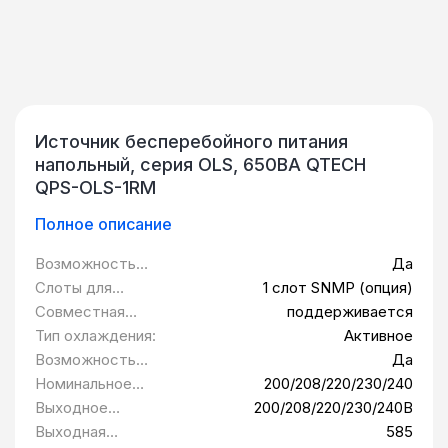
Источник бесперебойного питания
напольный, серия OLS, 650ВА QTECH
QPS-OLS-1RM
Полное описание
Возможность
Да
установки в
Слоты для
1 слот SNMP (опция)
стойку 19":
модулей
Совместная
поддерживается
расширения:
работа с
Тип охлаждения:
Активное
генератором:
Возможность
Да
подключения
Номинальное
200/208/220/230/240
внешних
напряжение, В:
Выходное
200/208/220/230/240В
батарейных
напряжение, В:
Выходная
585
модулей: