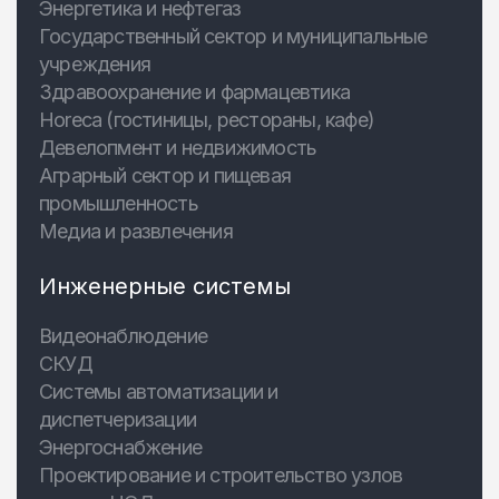
Энергетика и нефтегаз
Государственный сектор и муниципальные
учреждения
Здравоохранение и фармацевтика
Horeca (гостиницы, рестораны, кафе)
Девелопмент и недвижимость
Аграрный сектор и пищевая
промышленность
Медиа и развлечения
Инженерные системы
Видеонаблюдение
СКУД
Системы автоматизации и
диспетчеризации
Энергоснабжение
Проектирование и строительство узлов