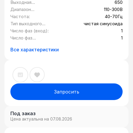
мощность, Вт:
Выходная
650
мощность, ВА:
Диапазон
110-300В
входных
Частота:
40-70Гц
напряжений:
Тип выходного
чистая синусоида
сигнала:
Число фаз (вход):
1
Число фаз
1
(выход):
Все характеристики
Запросить
Под заказ
Цена актуальна на 07.08.2026