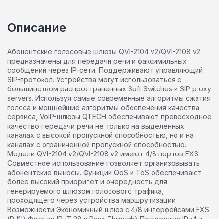
Описание
Абонентские голосовые шлюзы QVI-2104 v2/QVI-2108 v2
предназначены для передачи речи и факсимильных
сообщений через IP-сети. Поддерживают управляющий
SIP-протокол. Устройства могут использоваться с
большинством распространенных Soft Switches и SIP proxy
servers. Используя самые современные алгоритмы сжатия
голоса и мощнейшие алгоритмы обеспечения качества
сервиса, VoIP-шлюзы QTECH обеспечивают превосходное
качество передачи речи не только на выделенных
каналах с высокой пропускной способностью, но и на
каналах с ограниченной пропускной способностью.
Модели QVI-2104 v2/QVI-2108 v2 имеют 4/8 портов FXS.
Совместное использование позволяет организовывать
абонентские выносы. Функции QoS и ToS обеспечивают
более высокий приоритет и очередность для
генерируемого шлюзом голосового трафика,
проходящего через устройства маршрутизации.
Возможности Экономичный шлюз с 4/8 интерфейсами FXS
(RJ11) Факс по IP (T.38 и Pass-Through) Поддержка IPv4 и