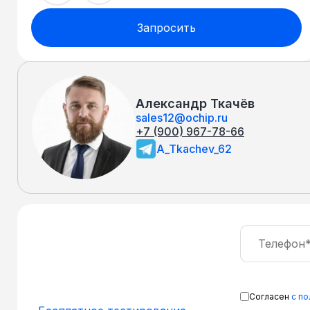
Запросить
Александр Ткачёв
sales12@ochip.ru
+7 (900) 967-78-66
A_Tkachev_62
Согласен
с п