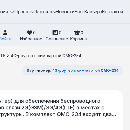
ения
Проекты
Партнеры
Новости
Блог
Карьера
Контакты
0
0
0
Войти
Избранное
Сравнение
Корзина
LTE
>
4G-роутер с сим-картой QMO-234
Парт-номер:
4G-роутер с сим-картой QMO-234
тер) для обеспечения беспроводного
в связи 2G(GSM)/3G/4G(LTE) в местах с
труктуры. В комплект QMO-234 входят два
ой направленной антенной с высоким
модуль) и внутренний блок с функцией Wi-