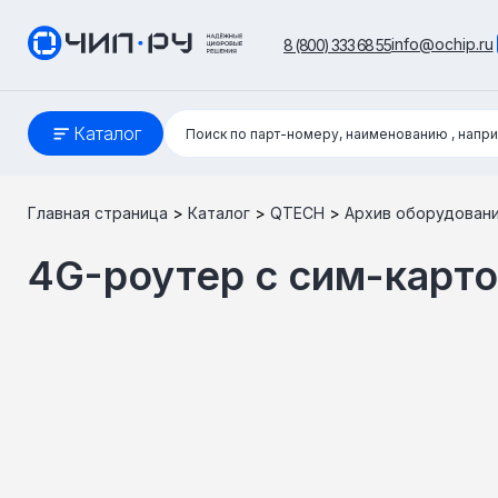
info@ochip.ru
8 (800) 333 68 55
Поиск:
Каталог
Поиск по парт-номеру, наименованию
, напр
Главная страница
>
Каталог
>
QTECH
>
Архив оборудован
4G-роутер с сим-карт