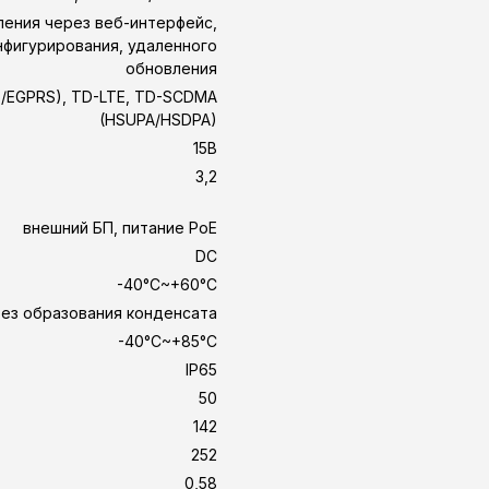
ения через веб-интерфейс,
нфигурирования, удаленного
обновления
/EGPRS), TD-LTE, TD-SCDMA
(HSUPA/HSDPA)
15В
3,2
внешний БП, питание PoE
DC
-40°C~+60°C
ез образования конденсата
-40°C~+85°C
IP65
50
142
252
0,58