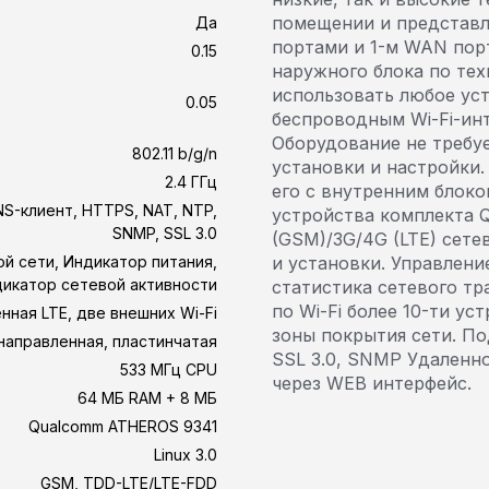
помещении и представля
Да
портами и 1-м WAN пор
0.15
наружного блока по те
использовать любое уст
0.05
беспроводным Wi-Fi-инт
Оборудование не требу
802.11 b/g/n
установки и настройки.
2.4 ГГц
его с внутренним блоко
S-клиент, HTTPS, NAT, NTP,
устройства комплекта 
SNMP, SSL 3.0
(GSM)/3G/4G (LTE) сете
й сети, Индикатор питания,
и установки. Управлени
дикатор сетевой активности
статистика сетевого т
по Wi-Fi более 10-ти у
нная LTE, две внешних Wi-Fi
зоны покрытия сети. П
направленная, пластинчатая
SSL 3.0, SNMP Удаленн
533 МГц CPU
через WEB интерфейс.
64 МБ RAM + 8 МБ
Qualcomm ATHEROS 9341
Linux 3.0
GSM, TDD-LTE/LTE-FDD