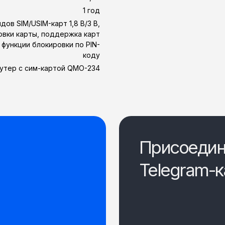
1 год
ов SIM/USIM-карт 1,8 В/3 В,
вки карты, поддержка карт
функции блокировки по PIN-
коду
утер с сим-картой QMO-234
Присоедин
Telegram-к