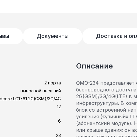
ывы
Документы
Доставка и оп
Описание
QMO-234 представляет 
2 порта
беспроводного доступа 
выносной внешний
2G(GSM)/3G/4G(LTE) в м
dcore LC1761 2G(GSM)/3G/4G
инфраструктуры. В ком
12
блок со встроенной на
усиления («уличный» LT
6
(абонентский модуль). 
или крыше здания; он 
23
низкие, так и высокие 