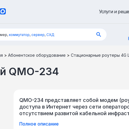
Услуги и реш
имер,
коммутатор
,
сервер
,
СХД
ия
>
Абонентское оборудование
>
Стационарные роутеры 4G 
ой QMO-234
QMO-234 представляет собой модем (роу
доступа в Интернет через сети операторо
отсутствием развитой кабельной инфрас
устройства – наружный блок со встроенн
Полное описание
коэффициентом усиления («уличный» LTE-