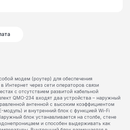
лата
собой модем (роутер) для обеспечения
в Интернет через сети операторов связи
естах с отсутствием развитой кабельной
плект QMO-234 входят два устройства – наружный
правленной антенной с высоким коэффициентом
E-модуль) и внутренний блок с функцией Wi-Fi
Наружный блок устанавливается на столбе, стене
водонепроницаем и способен выдерживать как
температуры. Внутренний блок размещается в