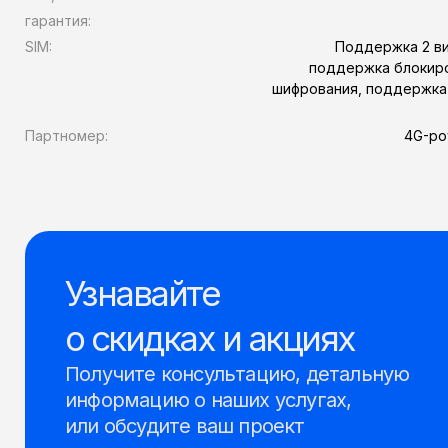
гарантия:
SIM:
Поддержка 2 вид
поддержка блокиро
шифрования, поддержка 
Партномер:
4G-ро
Узнавайте
о скидках и акциях
Получите консультацию, детальную
информацию о наших услугах,
или обсудите ваш проект