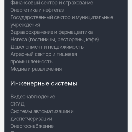
Финансовый сектор и страхование
Энергетика и нефтегаз
Государственный сектор и муниципальные
учреждения
Здравоохранение и фармацевтика
Horeca (гостиницы, рестораны, кафе)
Девелопмент и недвижимость
Аграрный сектор и пищевая
промышленность
Медиа и развлечения
Инженерные системы
Видеонаблюдение
СКУД
Системы автоматизации и
диспетчеризации
Энергоснабжение