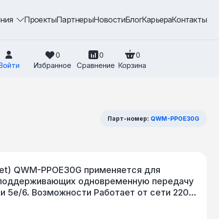
ения
Проекты
Партнеры
Новости
Блог
Карьера
Контакты
0
0
0
Войти
Избранное
Сравнение
Корзина
Парт-номер:
QWM-PPOE30G
rnet) QWM-PPOE30G применяется для
, поддерживающих одновременную передачу
и 5e/6. Возможности Работает от сети 220 В
— PoE out) Совместим с IEEE 802.3af (PoE),
асса Совместим с точками доступа QWP и