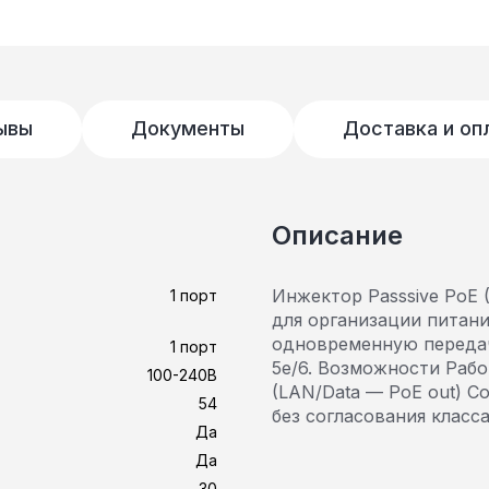
ывы
Документы
Доставка и оп
Описание
Инжектор Passsive PoE 
1 порт
для организации питан
одновременную передач
1 порт
5e/6. Возможности Рабо
100-240В
(LAN/Data — PoE out) Со
54
без согласования клас
Да
Да
30