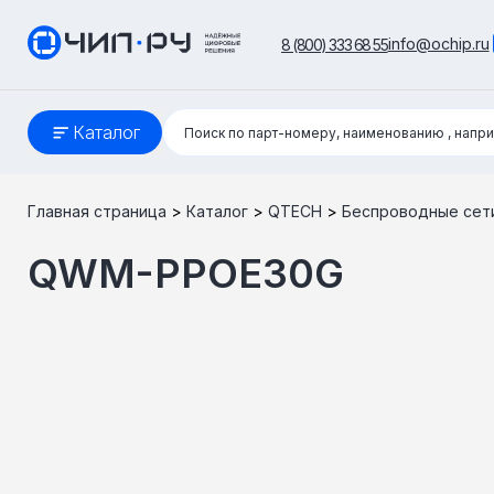
info@ochip.ru
8 (800) 333 68 55
Поиск:
Каталог
Поиск по парт-номеру, наименованию
, напр
Главная страница
>
Каталог
>
QTECH
>
Беспроводные сет
QWM-PPOE30G