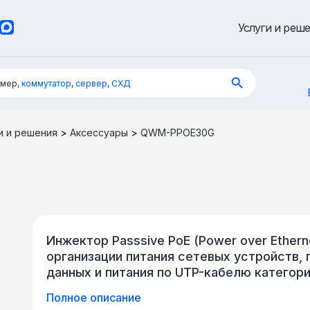
Услуги и реш
имер,
коммутатор
,
сервер
,
СХД
и и решения
>
Аксессуары
>
QWM-PPOE30G
Инжектор Passsive PoE (Power over Ethe
организации питания сетевых устройств
данных и питания по UTP-кабелю категори
2 разъема форм-фактора RJ-45 (LAN/Data 
Полное описание
IEEE 802.3at (PoE+) без согласования кл