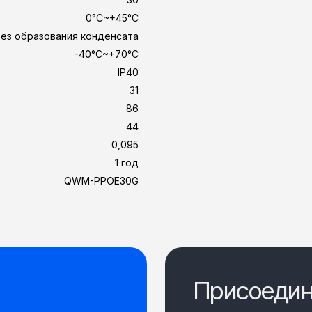
0°C~+45°C
ез образования конденсата
-40°C~+70°C
IP40
31
86
44
0,095
1 год
QWM-PPOE30G
Присоедин