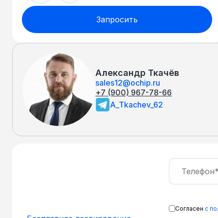
Запросить
Александр Ткачёв
sales12@ochip.ru
+7 (900) 967-78-66
A_Tkachev_62
Согласен
с п