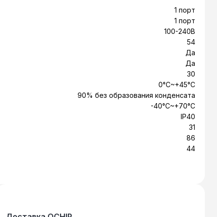
1 порт
1 порт
100-240В
54
Да
Да
30
0°C~+45°C
90% без образования конденсата
-40°C~+70°C
IP40
31
86
44
Доставка OCHIP