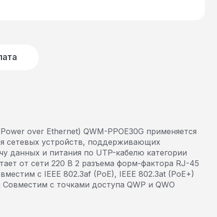
лата
(Power over Ethernet) QWM-PPOE30G применяется
ия сетевых устройств, поддерживающих
у данных и питания по UTP-кабелю категории
тает от сети 220 В 2 разъема форм-фактора RJ-45
вместим с IEEE 802.3af (PoE), IEEE 802.3at (PoE+)
са Совместим с точками доступа QWP и QWO