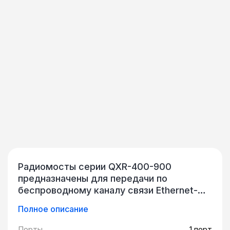
Радиомосты серии QXR-400-900
предназначены для передачи по
беспроводному каналу связи Ethernet-
трафика на скорости до 900 Mbps
Полное описание
(полный дуплекс). Данная линейка
оборудования рассчитана для работы,
Порты
1 порт