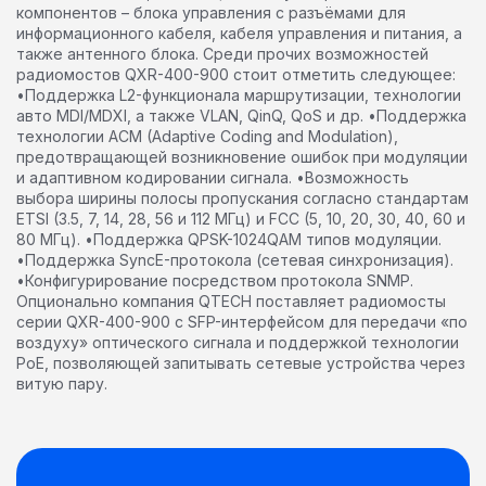
компонентов – блока управления с разъёмами для
информационного кабеля, кабеля управления и питания, а
также антенного блока. Среди прочих возможностей
радиомостов QXR-400-900 стоит отметить следующее:
•Поддержка L2-функционала маршрутизации, технологии
авто MDI/MDXI, а также VLAN, QinQ, QoS и др. •Поддержка
технологии ACM (Adaptive Coding and Modulation),
предотвращающей возникновение ошибок при модуляции
и адаптивном кодировании сигнала. •Возможность
выбора ширины полосы пропускания согласно стандартам
ETSI (3.5, 7, 14, 28, 56 и 112 МГц) и FCC (5, 10, 20, 30, 40, 60 и
80 МГц). •Поддержка QPSK-1024QAM типов модуляции.
•Поддержка SyncE-протокола (сетевая синхронизация).
•Конфигурирование посредством протокола SNMP.
Опционально компания QTECH поставляет радиомосты
серии QXR-400-900 с SFP-интерфейсом для передачи «по
воздуху» оптического сигнала и поддержкой технологии
PoE, позволяющей запитывать сетевые устройства через
витую пару.