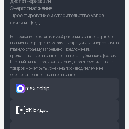
диспетчеризации
Энергоснабжение
Проектирование и строительство узлов
связи и ЦОД
Копирование текстов или изображений с сайта ochip.ru без
письменного разрешения администрации или гиперссылки на
главную страницу запрещено. Предложения,
представленные на сайте, не являются публичной офертой.
Внешний вид товара, комплектация, характеристики и цена
товаров может быть изменена производителем и не
соответствовать описанию на сайте.
max.ochip
ВК Видео