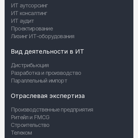
ИТ аутсорсинг
ИТ консалтинг
ИТ аудит
Проектирование
Лизинг ИТ-оборудования
Вид деятельности в ИТ
Дистрибьюция
Разработка и производство
Параллельный импорт
Отраслевая экспертиза
Производственные предприятия
Ритейл и FMCG
Строительство
Телеком