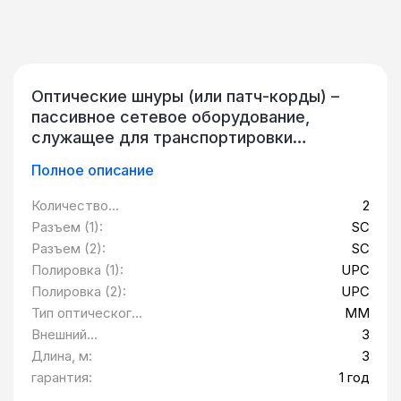
Оптические шнуры (или патч-корды) –
пассивное сетевое оборудование,
служащее для транспортировки
оптического сигнала на короткие
Полное описание
дистанции (обычно – в пределах одного
помещения или здания). Патч-корды
Количество
2
выполняются из обыкновенного
волокон:
Разъем (1):
SC
оптоволокна (одно- или многомодового).
Разъем (2):
SC
Оконцованный с одной стороны шнур
Полировка (1):
UPC
(«пигтейл») используется для
Полировка (2):
UPC
последующего наращивания оптического
Тип оптического
MM
кабеля. В качестве коннектора может
волокна:
Внешний
3
использоваться любой существующий на
диаметр, мм:
Длина, м:
3
данный момент тип – SC, FC, LC, ST и т.д.
гарантия:
1 год
Также существуют оптические шнуры,