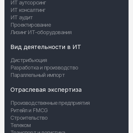
ИТ аутсорсинг
ИТ консалтинг
ИТ аудит
Проектирование
Лизинг ИТ-оборудования
Вид деятельности в ИТ
Дистрибьюция
Разработка и производство
Параллельный импорт
Отраслевая экспертиза
Производственные предприятия
Ритейл и FMCG
Строительство
Телеком
Транспорт и логистика