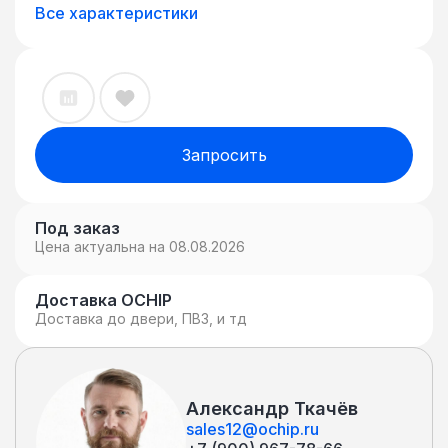
оконцованные разными типами
Все характеристики
коннекторов. Такие патч-корды
используются для соединения сетевого
оборудования, использующего разъёмы
(порты, розетки) разных стандартов.
Запросить
Под заказ
Цена актуальна на 08.08.2026
Доставка OCHIP
Доставка до двери, ПВЗ, и тд
Александр Ткачёв
sales12@ochip.ru