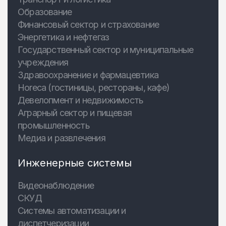
Образование
Финансовый сектор и страхование
Энергетика и нефтегаз
Государственный сектор и муниципальные
учреждения
Здравоохранение и фармацевтика
Horeca (гостиницы, рестораны, кафе)
Девелопмент и недвижимость
Аграрный сектор и пищевая
промышленность
Медиа и развлечения
Инженерные системы
Видеонаблюдение
СКУД
Системы автоматизации и
диспетчеризации