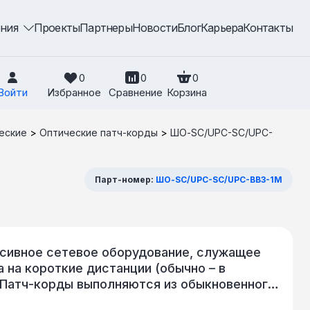
ения
Проекты
Партнеры
Новости
Блог
Карьера
Контакты
0
0
0
Войти
Избранное
Сравнение
Корзина
еские
>
Оптические патч-корды
>
ШО-SC/UPC-SC/UPC-
Парт-номер:
ШО-SC/UPC-SC/UPC-BB3-1M
ссивное сетевое оборудование, служащее
 на короткие дистанции (обычно – в
 Патч-корды выполняются из обыкновенного
 Оконцованный с одной стороны шнур