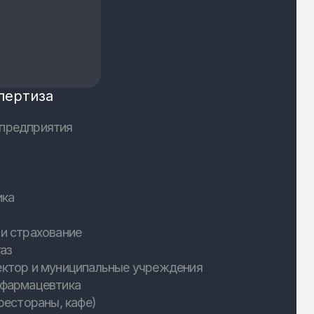
пертиза
предприятия
ика
и страхование
аз
ектор и муниципальные учреждения
 фармацевтика
рестораны, кафе)