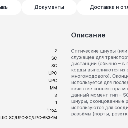
ывы
Документы
Доставка и оп
Описание
Оптические шнуры (или 
2
служащее для транспор
SC
дистанции (обычно – в 
SC
корды выполняются из 
UPC
многомодового). Оконц
UPC
используется для после
MM
качестве коннектора м
данный момент тип – SC
3
шнуры, оконцованные р
1
используются для соед
1 год
разъёмы (порты, розетк
ШО-SC/UPC-SC/UPC-BB3-1M