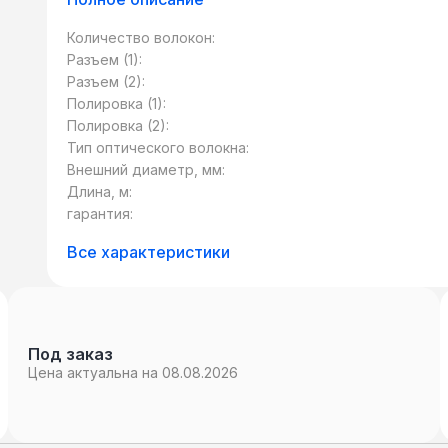
(«пигтейл») используется для последующ
качестве коннектора может использоват
Количество волокон:
тип – SC, FC, LC, ST и т.д. Также сущест
Разъем (1):
разными типами коннекторов. Такие патч
Разъем (2):
сетевого оборудования, использующего р
Полировка (1):
стандартов.
Полировка (2):
Тип оптического волокна:
Внешний диаметр, мм:
Длина, м:
гарантия:
Все характеристики
Под заказ
Цена актуальна на 08.08.2026