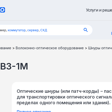
Услуги и реш
имер,
коммутатор
,
сервер
,
СХД
ование
>
Волоконно-оптическое оборудование
>
Шнуры оптич
B3-1M
Оптические шнуры (или патч-корды) – па
для транспортировки оптического сигнала
пределах одного помещения или здания).
оптоволокна (одно- или многомодового).
Полное описание