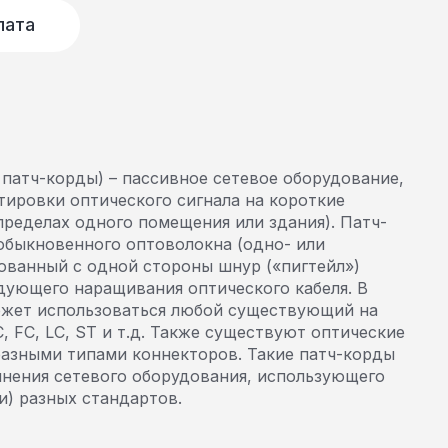
лата
патч-корды) – пассивное сетевое оборудование,
тировки оптического сигнала на короткие
пределах одного помещения или здания). Патч-
обыкновенного оптоволокна (одно- или
ованный с одной стороны шнур («пигтейл»)
дующего наращивания оптического кабеля. В
ожет использоваться любой существующий на
, FC, LC, ST и т.д. Также существуют оптические
азными типами коннекторов. Такие патч-корды
инения сетевого оборудования, использующего
и) разных стандартов.