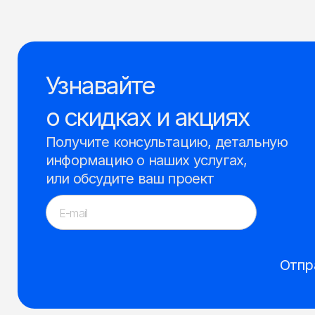
Узнавайте
о скидках и акциях
Получите консультацию, детальную
информацию о наших услугах,
или обсудите ваш проект
Отпр