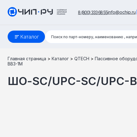
info@ochip.ru
8 (800) 333 68 55
Поиск:
Каталог
Поиск по парт-номеру, наименованию
, напр
Главная страница
>
Каталог
>
QTECH
>
Пассивное оборуд
BB3-1M
ШО-SC/UPC-SC/UPC-B