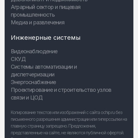
Аграрный сектор и пищевая
промышленность
Медиа и развлечения
Инженерные системы
Видеонаблюдение
СКУД
Системы автоматизации и
диспетчеризации
Энергоснабжение
Проектирование и строительство узлов
связи и ЦОД
Копирование текстов или изображений с сайта ochip.ru без
письменного разрешения администрации или гиперссылки на
главную страницу запрещено. Предложения,
представленные на сайте, не являются публичной офертой.