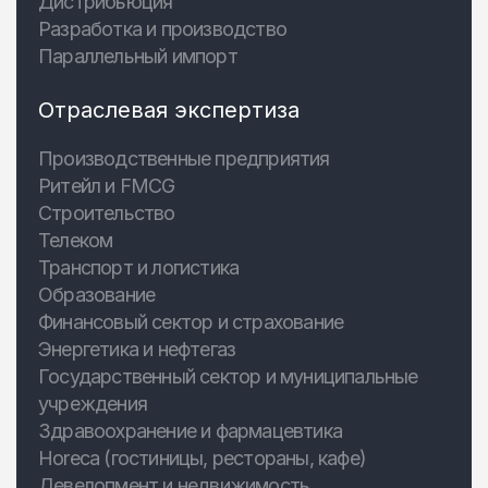
Дистрибьюция
Разработка и производство
Параллельный импорт
Отраслевая экспертиза
Производственные предприятия
Ритейл и FMCG
Строительство
Телеком
Транспорт и логистика
Образование
Финансовый сектор и страхование
Энергетика и нефтегаз
Государственный сектор и муниципальные
учреждения
Здравоохранение и фармацевтика
Horeca (гостиницы, рестораны, кафе)
Девелопмент и недвижимость