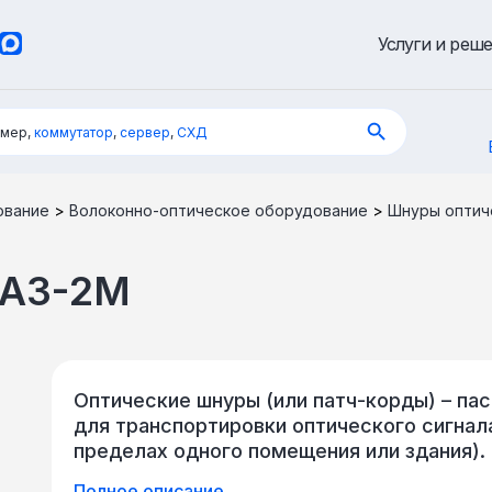
Услуги и реш
имер,
коммутатор
,
сервер
,
СХД
ование
>
Волоконно-оптическое оборудование
>
Шнуры оптич
AA3-2M
Оптические шнуры (или патч-корды) – па
для транспортировки оптического сигнала
пределах одного помещения или здания).
оптоволокна (одно- или многомодового).
Полное описание