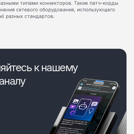
азными типами коннекторов. Такие патч-корды
инения сетевого оборудования, использующего
и) разных стандартов.
яйтесь к нашему
аналу