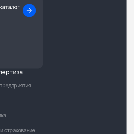
каталог
пертиза
предприятия
ика
и страхование