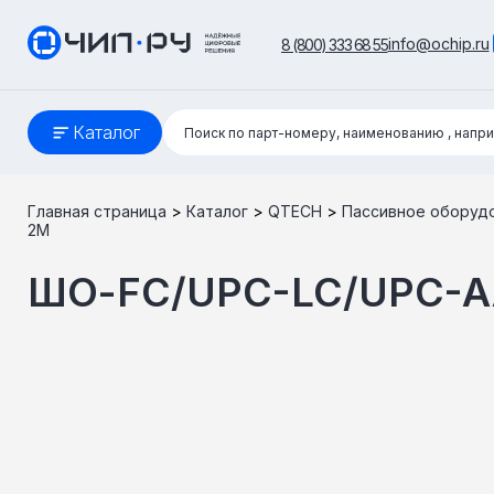
info@ochip.ru
8 (800) 333 68 55
Поиск:
Каталог
Поиск по парт-номеру, наименованию
, напр
Главная страница
>
Каталог
>
QTECH
>
Пассивное оборуд
2M
ШО-FC/UPC-LC/UPC-