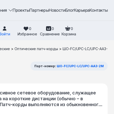
ения
Проекты
Партнеры
Новости
Блог
Карьера
Контакты
0
0
0
Войти
Избранное
Сравнение
Корзина
еские
>
Оптические патч-корды
>
ШО-FC/UPC-LC/UPC-AA3-
Парт-номер:
ШО-FC/UPC-LC/UPC-AA3-2M
ссивное сетевое оборудование, служащее
 на короткие дистанции (обычно – в
 Патч-корды выполняются из обыкновенного
 Оконцованный с одной стороны шнур