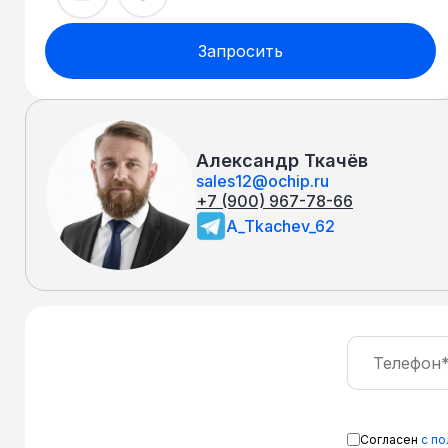
Запросить
Александр Ткачёв
sales12@ochip.ru
+7 (900) 967-78-66
A_Tkachev_62
Согласен
с п