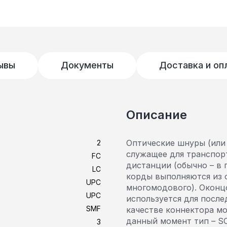
ывы
Документы
Доставка и оп
Описание
Оптические шнуры (или 
2
служащее для транспор
FC
дистанции (обычно – в 
LC
корды выполняются из 
UPC
многомодового). Оконц
UPC
используется для после
SMF
качестве коннектора м
данный момент тип – SC
3