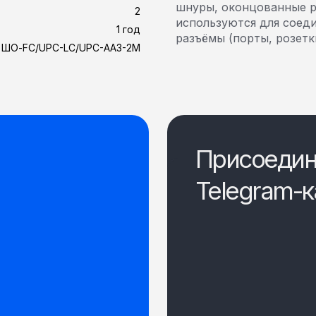
шнуры, оконцованные р
2
используются для соед
1 год
разъёмы (порты, розетк
ШО-FC/UPC-LC/UPC-AA3-2M
Присоедин
Telegram-к