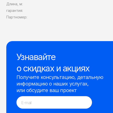
Длина, м:
гарантия:
Партномер:
Узнавайте
о скидках и акциях
Получите консультацию, детальную
информацию о наших услугах,
или обсудите ваш проект