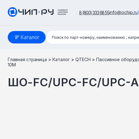
info@ochip.ru
8 (800) 333 68 55
Поиск:
Каталог
Поиск по парт-номеру, наименованию
, напр
Главная страница
>
Каталог
>
QTECH
>
Пассивное оборуд
10M
ШО-FC/UPC-FC/UPC-A