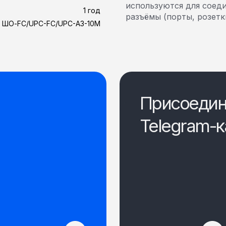
используются для соед
1 год
разъёмы (порты, розетк
ШО-FC/UPC-FC/UPC-A3-10M
Присоедин
Telegram-к