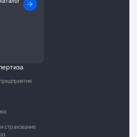
каталог
пертиза
предприятия
ика
и страхование
аз