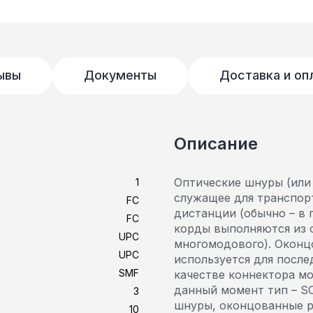
ывы
Документы
Доставка и оп
Описание
Оптические шнуры (или 
1
служащее для транспор
FC
дистанции (обычно – в 
FC
корды выполняются из 
UPC
многомодового). Оконц
UPC
используется для после
SMF
качестве коннектора м
данный момент тип – SC
3
шнуры, оконцованные р
10