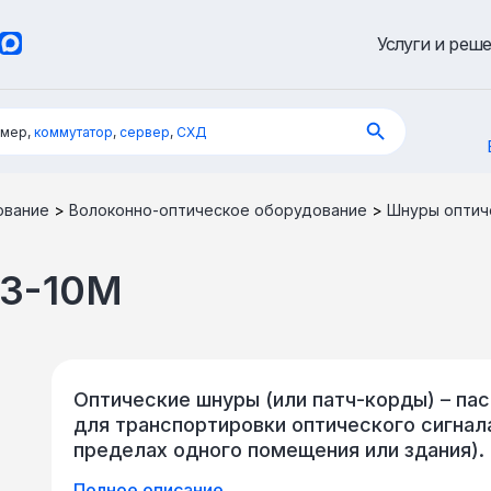
Услуги и реш
имер,
коммутатор
,
сервер
,
СХД
ование
>
Волоконно-оптическое оборудование
>
Шнуры оптич
3-10M
Оптические шнуры (или патч-корды) – па
для транспортировки оптического сигнала
пределах одного помещения или здания).
оптоволокна (одно- или многомодового).
Полное описание