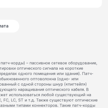
лата
патч-корды) – пассивное сетевое оборудование,
тировки оптического сигнала на короткие
пределах одного помещения или здания). Патч-
обыкновенного оптоволокна (одно- или
ованный с одной стороны шнур («пигтейл»)
дующего наращивания оптического кабеля. В
ожет использоваться любой существующий на
, FC, LC, ST и т.д. Также существуют оптические
азными типами коннекторов. Такие патч-корды