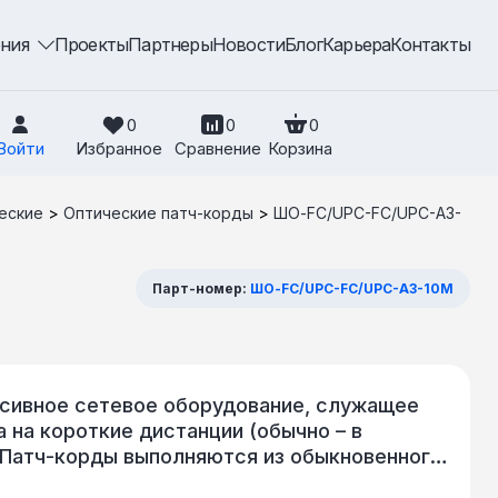
ения
Проекты
Партнеры
Новости
Блог
Карьера
Контакты
0
0
0
Войти
Избранное
Сравнение
Корзина
еские
>
Оптические патч-корды
>
ШО-FC/UPC-FC/UPC-A3-
Парт-номер:
ШО-FC/UPC-FC/UPC-A3-10M
ссивное сетевое оборудование, служащее
 на короткие дистанции (обычно – в
 Патч-корды выполняются из обыкновенного
 Оконцованный с одной стороны шнур