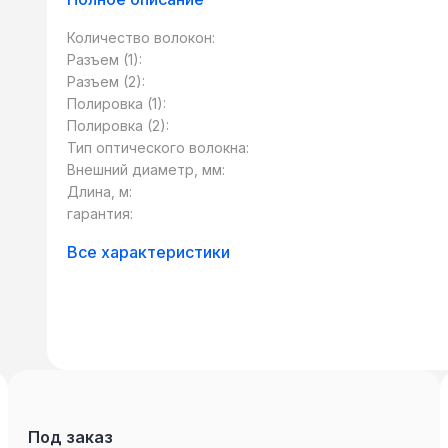
(«пигтейл») используется для последующ
качестве коннектора может использоват
Количество волокон:
тип – SC, FC, LC, ST и т.д. Также сущест
Разъем (1):
разными типами коннекторов. Такие патч
Разъем (2):
сетевого оборудования, использующего р
Полировка (1):
стандартов.
Полировка (2):
Тип оптического волокна:
Внешний диаметр, мм:
Длина, м:
гарантия:
Все характеристики
Под заказ