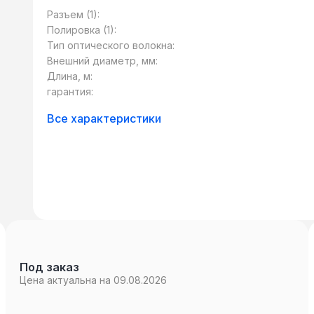
качестве коннектора может использоват
Разъем (1):
тип – SC, FC, LC, ST и т.д. Также сущест
Полировка (1):
разными типами коннекторов. Такие патч
Тип оптического волокна:
сетевого оборудования, использующего р
Внешний диаметр, мм:
стандартов.
Длина, м:
гарантия:
Все характеристики
Под заказ
Цена актуальна на 09.08.2026