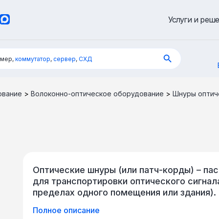
Услуги и реш
имер,
коммутатор
,
сервер
,
СХД
ование
>
Волоконно-оптическое оборудование
>
Шнуры оптич
Оптические шнуры (или патч-корды) – па
для транспортировки оптического сигнала
пределах одного помещения или здания).
оптоволокна (одно- или многомодового).
Полное описание
(«пигтейл») используется для последующ