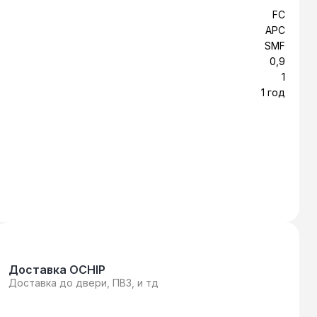
ься любой существующий на данный момент
FC
вуют оптические шнуры, оконцованные
АРС
-корды используются для соединения
SMF
азъёмы (порты, розетки) разных
0,9
1
1 год
Доставка OCHIP
Доставка до двери, ПВЗ, и тд