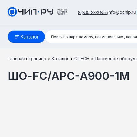
info@ochip.ru
8 (800) 333 68 55
Поиск:
Каталог
Поиск по парт-номеру, наименованию
, напр
Главная страница
>
Каталог
>
QTECH
>
Пассивное оборуд
ШО-FC/APC-A900-1M