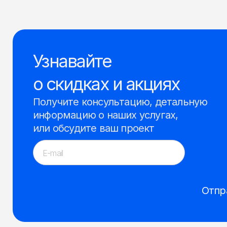
Узнавайте
о скидках и акциях
Получите консультацию, детальную
информацию о наших услугах,
или обсудите ваш проект
Отпр