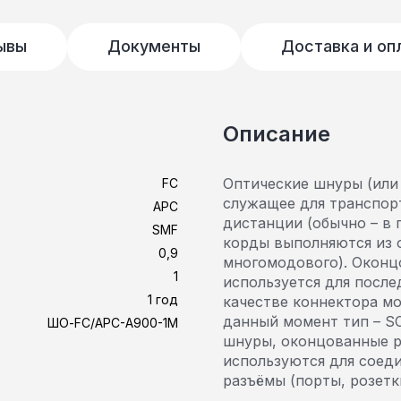
ывы
Документы
Доставка и оп
Описание
Оптические шнуры (или 
FC
служащее для транспор
АРС
дистанции (обычно – в 
SMF
корды выполняются из 
0,9
многомодового). Оконц
1
используется для после
1 год
качестве коннектора м
данный момент тип – SC
ШО-FC/APC-A900-1M
шнуры, оконцованные р
используются для соед
разъёмы (порты, розетк