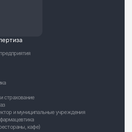
пертиза
предприятия
ика
и страхование
аз
ектор и муниципальные учреждения
 фармацевтика
рестораны, кафе)