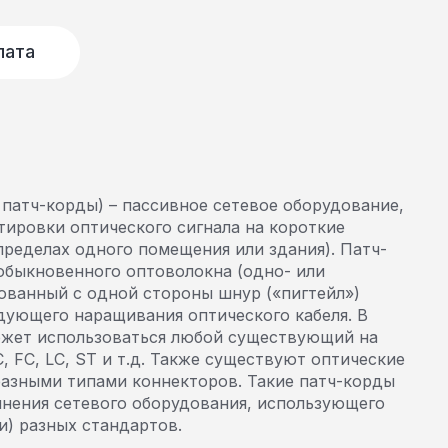
лата
патч-корды) – пассивное сетевое оборудование,
тировки оптического сигнала на короткие
пределах одного помещения или здания). Патч-
обыкновенного оптоволокна (одно- или
ованный с одной стороны шнур («пигтейл»)
дующего наращивания оптического кабеля. В
ожет использоваться любой существующий на
, FC, LC, ST и т.д. Также существуют оптические
азными типами коннекторов. Такие патч-корды
инения сетевого оборудования, использующего
и) разных стандартов.