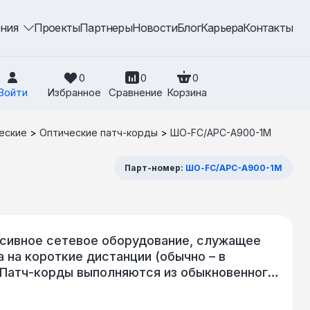
ения
Проекты
Партнеры
Новости
Блог
Карьера
Контакты
0
0
0
Войти
Избранное
Сравнение
Корзина
еские
>
Оптические патч-корды
>
ШО-FC/APC-A900-1M
Парт-номер:
ШО-FC/APC-A900-1M
ссивное сетевое оборудование, служащее
 на короткие дистанции (обычно – в
 Патч-корды выполняются из обыкновенного
 Оконцованный с одной стороны шнур
его наращивания оптического кабеля. В