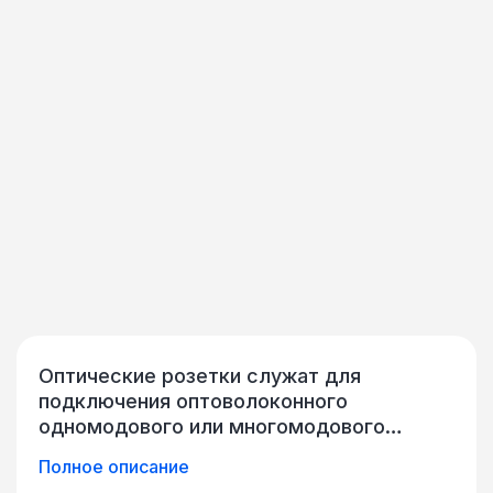
Оптические розетки служат для
подключения оптоволоконного
одномодового или многомодового
кабеля к активному (коммутаторы,
Полное описание
мультиплексоры, транспондеры и т.д.)