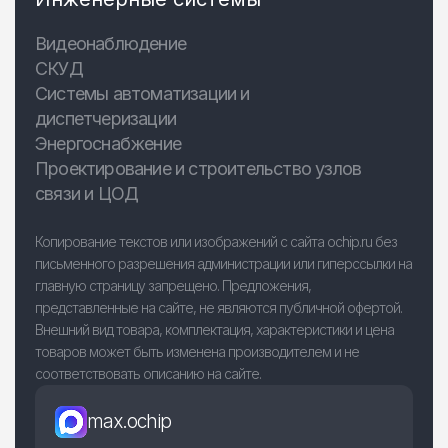
Видеонаблюдение
СКУД
Системы автоматизации и
диспетчеризации
Энергоснабжение
Проектирование и строительство узлов
связи и ЦОД
Копирование текстов или изображений с сайта ochip.ru без
письменного разрешения администрации или гиперссылки на
главную страницу запрещено. Предложения,
представленные на сайте, не являются публичной офертой.
Внешний вид товара, комплектация, характеристики и цена
товаров может быть изменена производителем и не
соответствовать описанию на сайте.
max.ochip