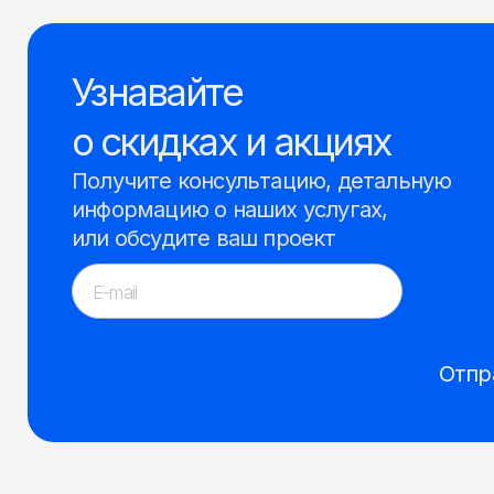
Узнавайте
о скидках и акциях
Получите консультацию, детальную
информацию о наших услугах,
или обсудите ваш проект
Отпр