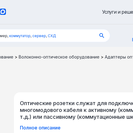
Услуги и реш
имер,
коммутатор
,
сервер
,
СХД
ование
>
Волоконно-оптическое оборудование
>
Адаптеры оп
Оптические розетки служат для подключ
многомодового кабеля к активному (ком
т.д.) или пассивному (коммутационные ш
Отличаются устройства типом разъёма (FC
Полное описание
также переходные типы розеток, предназ