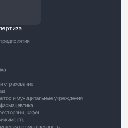
пертиза
предприятия
ика
и страхование
аз
ектор и муниципальные учреждения
 фармацевтика
рестораны, кафе)
вижимость
 пищевая промышленность