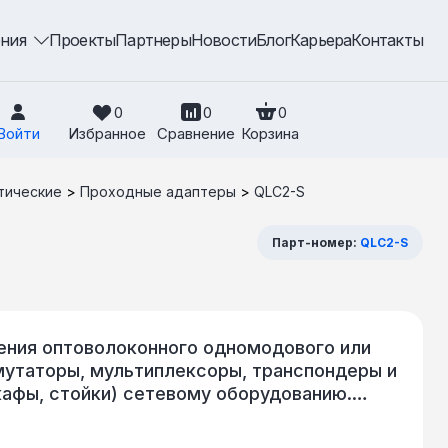
ения
Проекты
Партнеры
Новости
Блог
Карьера
Контакты
0
0
0
Войти
Избранное
Сравнение
Корзина
тические
>
Проходные адаптеры
>
QLC2-S
Парт-номер:
QLC2-S
ения оптоволоконного одномодового или
мутаторы, мультиплексоры, транспондеры и
кафы, стойки) сетевому оборудованию.
, SC, LC, ST и т.д.). QTECH предлагает
наченные для соединения оптических