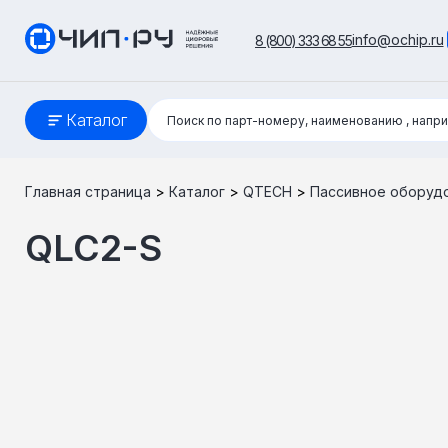
info@ochip.ru
8 (800) 333 68 55
Поиск:
Каталог
Поиск по парт-номеру, наименованию
, напр
Главная страница
>
Каталог
>
QTECH
>
Пассивное оборуд
QLC2-S