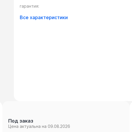
кабелей с сетевым оборудованием, в кот
гарантия:
стандарт коннектора (FC-SC, FC-ST, ST-S
Все характеристики
Под заказ
Цена актуальна на 09.08.2026