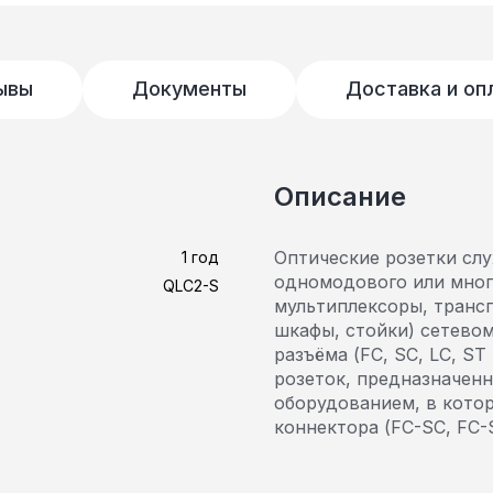
ывы
Документы
Доставка и оп
Описание
Оптические розетки сл
1 год
одномодового или мног
QLC2-S
мультиплексоры, транс
шкафы, стойки) сетево
разъёма (FC, SC, LC, ST
розеток, предназначенн
оборудованием, в кото
коннектора (FC-SC, FC-