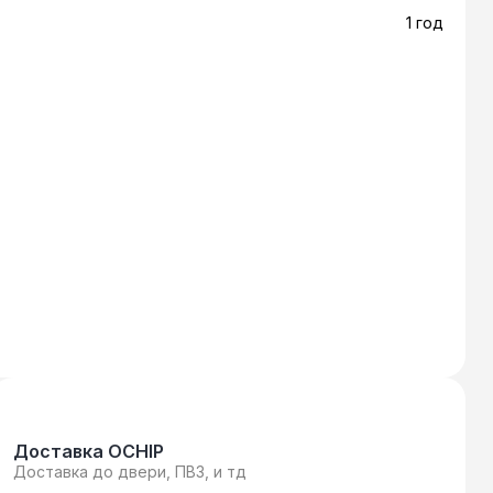
ором используется разъём под другой
1 год
C и прочие комбинации).
Доставка OCHIP
Доставка до двери, ПВЗ, и тд