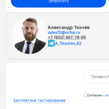
Запросить
Александр Ткачёв
sales12@ochip.ru
+7 (900) 967-78-66
A_Tkachev_62
Согласен
с п
Бесплатное тестирование