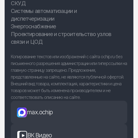
СКУД
Системы автоматизации и
диспетчеризации
Энергоснабжение
Проектирование и строительство узлов
связи и ЦОД
Копирование текстов или изображений с сайта ochip.ru без
письменного разрешения администрации или гиперссылки на
главную страницу запрещено. Предложения,
представленные на сайте, не являются публичной офертой.
Внешний вид товара, комплектация, характеристики и цена
товаров может быть изменена производителем и не
соответствовать описанию на сайте.
max.ochip
ВК Видео