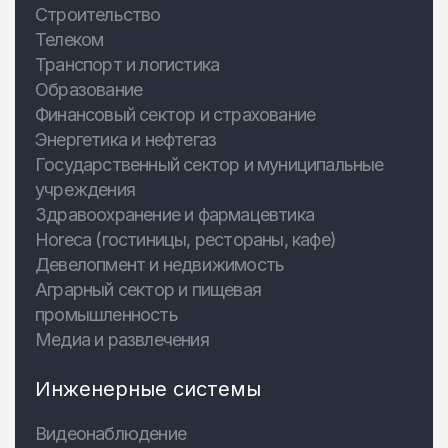
Строительство
Телеком
Транспорт и логистика
Образование
Финансовый сектор и страхование
Энергетика и нефтегаз
Государственный сектор и муниципальные
учреждения
Здравоохранение и фармацевтика
Horeca (гостиницы, рестораны, кафе)
Девелопмент и недвижимость
Аграрный сектор и пищевая
промышленность
Медиа и развлечения
Инженерные системы
Видеонаблюдение