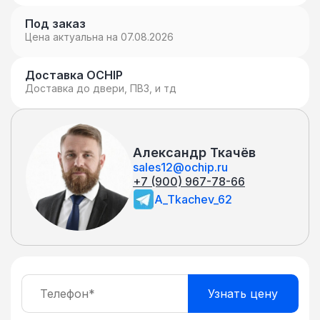
шкафы. • Различные виды устройств для
тестирования и диагностики оптических
Под заказ
и медных кабелей (цифровые тестеры). •
Цена актуальна на 07.08.2026
Вспомогательные инструменты и
расходные материалы – линзы (лупы),
Доставка OCHIP
пропитанные специальным раствором
Доставка до двери, ПВЗ, и тд
салфетки для удаления масла и грязи с
медных оптоволоконных жил кабелей,
рулетки, клейкие ленты и т.д. Компания
QTECH также предлагает готовые для
Александр Ткачёв
работы наборы инструментов и
sales12@ochip.ru
+7 (900) 967-78-66
приспособлений.
A_Tkachev_62