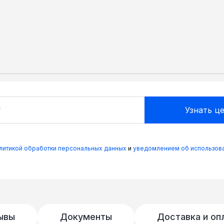
прямого типа. • Максимальное разрешение
в видеоформате) при частоте смены кадр
800x600 частота может быть увеличена д
видеовходов (HDMI, VGA, DVI и 2 композ
быстрого подключения к видеопанелям ра
транслируемого контента. • Дисплеи изг
высокой цветопередачей, контрастностью
крупномасштабных видеостен из видеопа
при использовании высокопроизводитель
олитикой обработки персональных данных
и
уведомлением об использова
ывы
Документы
Доставка и оп