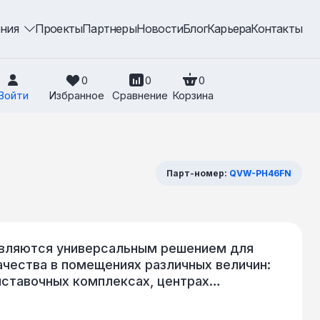
ения
Проекты
Партнеры
Новости
Блог
Карьера
Контакты
0
0
0
Войти
Избранное
Сравнение
Корзина
Парт-номер:
QVW-PH46FN
вляются универсальным решением для
ачества в помещениях различных величин:
ыставочных комплексах, центрах
клубах, ресторанах и многих других. Тонкие
крупногабаритные многоэкранные