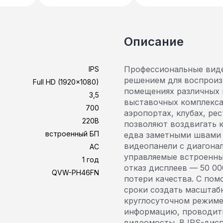
Описание
Профессиональные вид
IPS
решением для воспроизв
Full HD (1920x1080)
помещениях различных в
3,5
выставочных комплекса
700
аэропортах, клубах, ре
220В
позволяют воздвигать 
встроенный БП
едва заметными швами 
видеопанели с диагонал
AC
управляемые встроенны
1 год
отказ дисплеев — 50 0
QVW-PH46FN
потери качества. С по
сроки создать масштаб
круглосуточном режиме
информацию, проводит
видеомосты. В IPS-дис