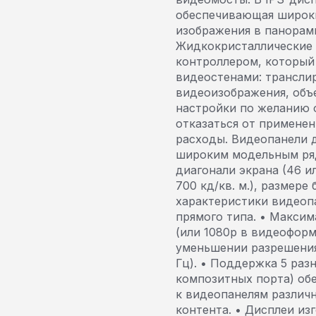
обеспечивающая широки
изображения в панорам
Жидкокристаллические
контроллером, который
видеостенами: трансли
видеоизображения, объе
настройки по желанию 
отказаться от применен
расходы. Видеопанели 
широким модельным ряд
диагонали экрана (46 и
700 кд/кв. м.), размере
характеристики видеоп
прямого типа. • Максим
(или 1080p в видеоформ
уменьшении разрешения
Гц). • Поддержка 5 раз
композитных порта) об
к видеопанелям различ
контента. • Дисплеи из