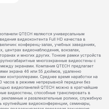
еопанели QTECH являются универсальным
едения видеоконтента Full HD качества в
еличин: конференц-залах, учебных заведениях,
х, центрах видеонаблюдения, вокзалах,
сторанах и многих других. Тонкие рамки устройств
крупногабаритные многоэкранные видеостены с
между экранами. Компания QTECH предлагает
ями экрана 46 или 55 дюймов, удаленно
ми контроллерами. Среднее время наработки на
00 часов в режиме непрерывной передачи без
мощью видеопанелей QTECH можно в кратчайшие
ные видеостены, способные транслировать в
 рекламные и развлекательные ролики, служебную
ь крупнейшие видеоконференции, семинары,
плеях поддерживается передовая технология,