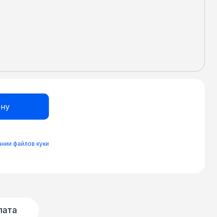
 картинки – 1920x1200 пикселей (или 1080p
ов в 60 Гц (при уменьшении разрешения до
о 75 Гц). • Поддержка 5 разновидностей
итных порта) обеспечивают возможностью
зличного оборудования - источника
отовлены по технологии IPS, отличающейся
 и углом обзора в 178О. Организация
нелей в количестве до 225 единиц возможна
ных контроллеров QTECH.
нии файлов куки
лата