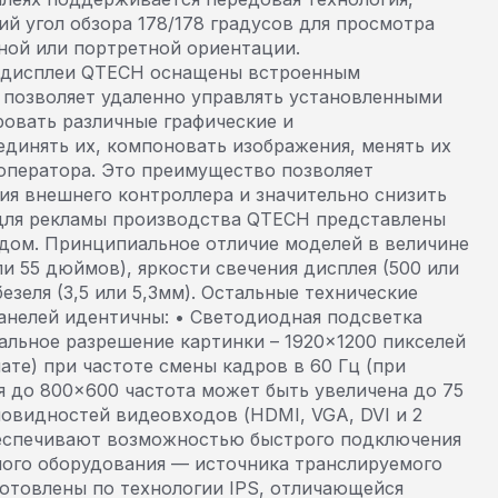
й угол обзора 178/178 градусов для просмотра
ной или портретной ориентации.
 дисплеи QTECH оснащены встроенным
 позволяет удаленно управлять установленными
ровать различные графические и
динять их, компоновать изображения, менять их
оператора. Это преимущество позволяет
ия внешнего контроллера и значительно снизить
для рекламы производства QTECH представлены
ом. Принципиальное отличие моделей в величине
ли 55 дюймов), яркости свечения дисплея (500 или
 безеля (3,5 или 5,3мм). Остальные технические
анелей идентичны: • Светодиодная подсветка
альное разрешение картинки – 1920×1200 пикселей
ате) при частоте смены кадров в 60 Гц (при
 до 800×600 частота может быть увеличена до 75
новидностей видеовходов (HDMI, VGA, DVI и 2
еспечивают возможностью быстрого подключения
ного оборудования — источника транслируемого
готовлены по технологии IPS, отличающейся