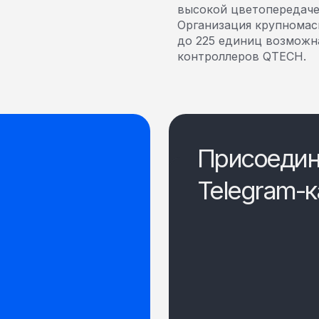
высокой цветопередачей
Организация крупномас
до 225 единиц возможн
контроллеров QTECH.
Присоедин
Telegram-к