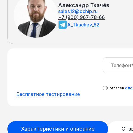
Александр Ткачёв
sales12@ochip.ru
+7 (900) 967-78-66
A_Tkachev_62
Согласен
с п
Бесплатное тестирование
Характеристики и описание
Отз