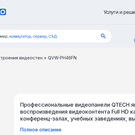
Услуги и реш
имер,
коммутатор
,
сервер
,
СХД
строения видеостен
>
QVW-PH46FN
Профессиональные видеопанели QTECH я
воспроизведения видеоконтента Full HD к
конференц-залах, учебных заведениях, в
видеонаблюдения, вокзалах, аэропортах, 
Полное описание
рамки устройств позволяют воздвигать 