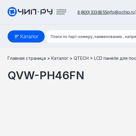
info@ochip.ru
8 (800) 333 68 55
Поиск:
Каталог
Поиск по парт-номеру, наименованию
, напр
Главная страница
>
Каталог
>
QTECH
>
LCD панели для по
QVW-PH46FN